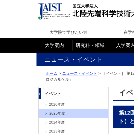
国
立
大学院で学びたい方
在学
大
学
大学案内
研究科・領域
入学案
法
人
ニュース・イベント
北
陸
ホーム
>
ニュース・イベント
> ［イベント］
第
先
ロジカルゲル」
端
科
イベ
イベント
学
技
2026年度
術
第1
2025年度
大
ト）
学
2024年度
院
2023年度