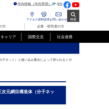
学内情報（学内専用）
JP
/
EN
検索
アクセス
資料請求
お問い合わせ
の方
企業・研究者の方
･キャリア
国際交流
社会連携
（分子ネット）と縫い込み重合によって得られるトポ
三次元網目構造体（分子ネッ