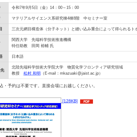
時
令和7年9月5日（金）14：00～15：00
所
マテリアルサイエンス系研究棟4棟8階 中セミナー室
目
三次元網目構造体（分子ネット）と縫い込み重合によって得られるト
関西大学 先端科学技術推進機構
者
特任助教 田岡 裕輔 氏
語
日本語
北陸先端科学技術大学院大学 物質化学フロンティア研究領域
せ先
教授
松村 和明
（E-mail：mkazuaki
jaist.ac.jp）
申込・予約は不要です。直接会場にお越しください。
[128KB]