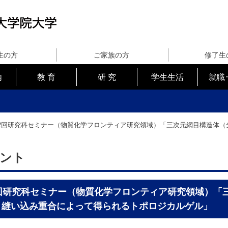
生の方
ご家族の方
修了生
内
教 育
研 究
学生生活
就職
12回研究科セミナー（物質化学フロンティア研究領域）「三次元網目構造体
ント
2回研究科セミナー（物質化学フロンティア研究領域）「
と縫い込み重合によって得られるトポロジカルゲル」