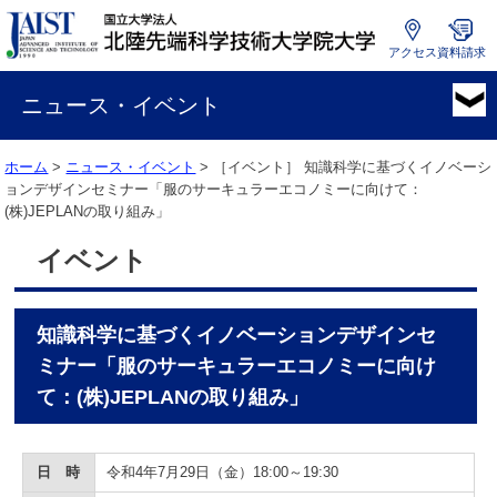
アクセス
資料請求
国
立
ニュース・イベント
大
学
ホーム
>
ニュース・イベント
> ［イベント］
知識科学に基づくイノベーシ
法
ョンデザインセミナー「服のサーキュラーエコノミーに向けて：
人
(株)JEPLANの取り組み」
北
陸
イベント
先
端
科
知識科学に基づくイノベーションデザインセ
学
技
ミナー「服のサーキュラーエコノミーに向け
術
て：(株)JEPLANの取り組み」
大
学
院
日 時
令和4年7月29日（金）18:00～19:30
大