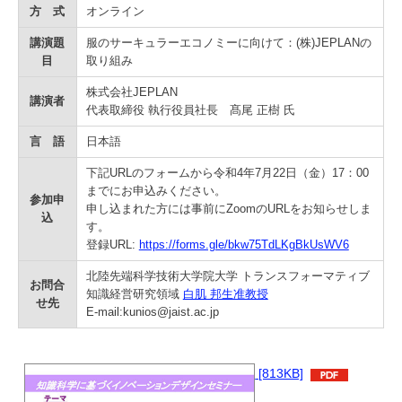
学
方 式
オンライン
講演題
服のサーキュラーエコノミーに向けて：(株)JEPLANの
目
取り組み
株式会社JEPLAN
講演者
代表取締役 執行役員社長 髙尾 正樹 氏
言 語
日本語
下記URLのフォームから令和4年7月22日（金）17：00
までにお申込みください。
参加申
申し込まれた方には事前にZoomのURLをお知らせしま
込
す。
登録URL:
https://forms.gle/bkw75TdLKgBkUsWV6
北陸先端科学技術大学院大学 トランスフォーマティブ
お問合
知識経営研究領域
白肌 邦生准教授
せ先
E-mail:kunios@jaist.ac.jp
[813KB]