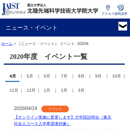
アクセス
資料請求
国
立
ニュース・イベント
大
学
ホーム
> ［ニュース・イベント］ イベント: 2020年
法
人
2020年度 イベント一覧
北
陸
先
端
4月
5月
6月
7月
8月
9月
10月
科
学
11月
12月
1月
2月
3月
技
術
大
2020/04/19
イベント
学
【オンライン実施に変更します】大学院説明会（東京
院
社会人コース入学希望者対象）
大