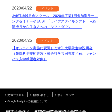
学
2020/04/22
イベント
JAIST地域共創スクール 2020年度第1回参加型ラーニ
ングセミナー＠JAIST 「ライフスタイルシフト ～経
済成長から生き方への「シフトダウン」～」
2020/04/25
イベント
【オンライン実施に変更します】大学院進学説明会
（先端科学技術専攻・融合科学共同専攻／石川キャン
パス入学希望者対象）
交通アクセス
お問い合わせ
サイトマップ
Google Analyticsの利用について
国立大学法人 北陸先端科学技術大学院大学