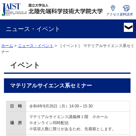
アクセス
資料請求
国
立
ニュース・イベント
大
学
ホーム
>
ニュース・イベント
> ［イベント］
マテリアルサイエンス系セミ
法
ナー
人
北
イベント
陸
先
端
マテリアルサイエンス系セミナー
科
学
技
術
日 時
令和4年9月26日（月）14:00～15:30
大
マテリアルサイエンス講義棟１階 小ホール
学
場 所
※オンライン同時配信
院
※収容人数に限りがあるため、先着順とします。
大