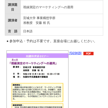
学
講演題
視線測定のマーケティングへの適用
目
宮城大学 事業構想学群
講演者
准教授 安藤 裕 氏
言 語
日本語
● 参加申込・予約は不要です。直接会場にお越しください。
[569KB]