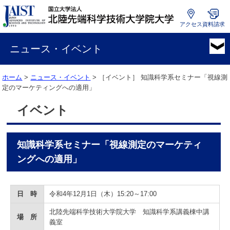
アクセス
資料請求
国
立
ニュース・イベント
大
学
ホーム
>
ニュース・イベント
> ［イベント］
知識科学系セミナー「視線測
法
定のマーケティングへの適用」
人
北
イベント
陸
先
端
知識科学系セミナー「視線測定のマーケティ
科
学
ングへの適用」
技
術
大
日 時
令和4年12月1日（木）15:20～17:00
学
北陸先端科学技術大学院大学 知識科学系講義棟中講
院
場 所
義室
大