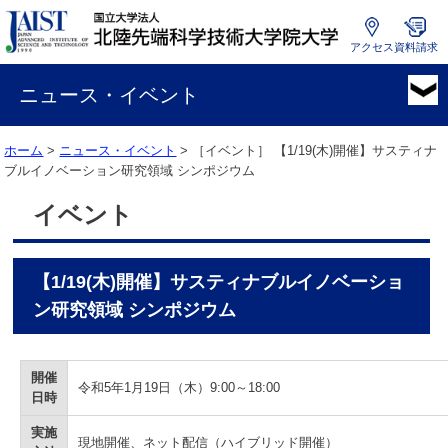
アクセス
資料請求
国
立
ニュース・イベント
大
学
ホーム
>
ニュース・イベント
> ［イベント］
【1/19(木)開催】サスティナ
法
ブルイノベーション研究領域 シンポジウム
人
北
イベント
陸
先
端
【1/19(木)開催】サスティナブルイノベーショ
科
学
ン研究領域 シンポジウム
技
術
大
開催
令和5年1月19日（木）9:00～18:00
学
日時
院
実施
大
現地開催、ネット配信（ハイブリッド開催）