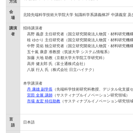
方法
学
会
北陸先端科学技術大学院大学 知識科学系講義棟2F 中講義室 及び 
場
講演
招待講演者
者
高野 義彦 主任研究者（国立研究開発法人物質・材料研究機
桂 ゆかり 主任研究者（国立研究開発法人物質・材料研究機
中野 晃佑 独立研究者（国立研究開発法人物質・材料研究機
五十嵐 康彦 准教授（筑波大学 システム情報系）
加藤 大地 助教（京都大学大学院工学研究科）
高井 健太郎 氏（富士通株式会社）
八坂 行人 氏（株式会社 日立ハイテク）
本学講演者
丹 康雄 副学長
（先端科学技術研究科教授、デジタル化支援
宮田 全展 講師
（サスティナブルイノベーション研究領域）
市場 友宏 特任助教
（サスティナブルイノベーション研究領
言
日本語
語