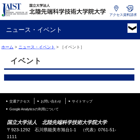
アクセス
資料請求
国
立
ニュース・イベント
大
学
ホーム
>
ニュース・イベント
> ［イベント］
法
人
イベント
北
陸
先
端
科
学
交通アクセス
お問い合わせ
サイトマップ
技
術
Google Analyticsの利用について
大
国立大学法人 北陸先端科学技術大学院大学
学
〒923-1292 石川県能美市旭台1-1
（代表）0761-51-
院
1111
大