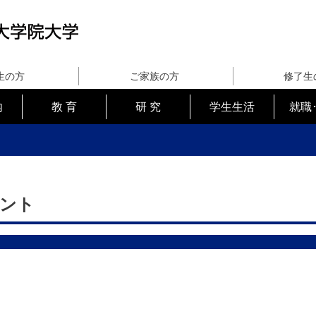
生の方
ご家族の方
修了生
内
教 育
研 究
学生生活
就職
ント