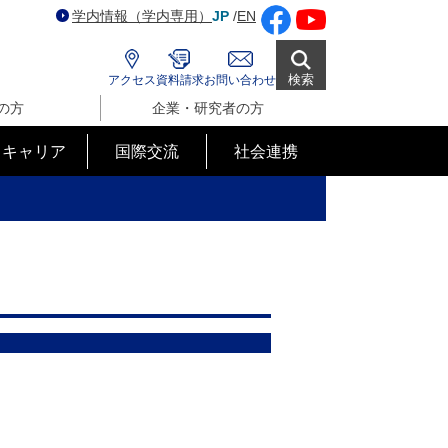
学内情報（学内専用）
JP
/
EN
検索
アクセス
資料請求
お問い合わせ
の方
企業・研究者の方
･キャリア
国際交流
社会連携