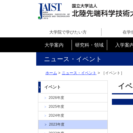
国
立
大学院で学びたい方
在学
大
学
大学案内
研究科・領域
入学案
法
人
ニュース・イベント
北
陸
ホーム
>
ニュース・イベント
> ［イベント］
先
端
イベ
イベント
科
学
2026年度
技
2025年度
術
大
2024年度
学
2023年度
院