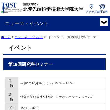
アクセス
資料請求
国
立
ニュース・イベント
大
学
ホーム
>
ニュース・イベント
> ［イベント］
第19回研究科セミナー
法
人
イベント
北
陸
先
第19回研究科セミナー
端
科
学
技
日
令和6年10月10日（木）15:30～17:00
術
時
大
場
学
情報科学研究棟3棟5階 コラボレーションルーム7
所
院
大
プロ
15:30～16:10