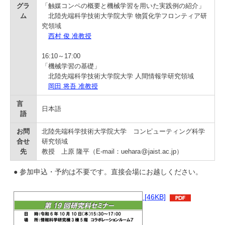
学
グラ
「触媒コンペの概要と機械学習を用いた実践例の紹介」
ム
北陸先端科学技術大学院大学 物質化学フロンティア研
究領域
西村 俊 准教授
16:10～17:00
「機械学習の基礎」
北陸先端科学技術大学院大学 人間情報学研究領域
岡田 将吾 准教授
言
日本語
語
お問
北陸先端科学技術大学院大学 コンピューティング科学
合せ
研究領域
先
教授 上原 隆平（E-mail：uehara
jaist.ac.jp）
● 参加申込・予約は不要です。直接会場にお越しください。
[46KB]