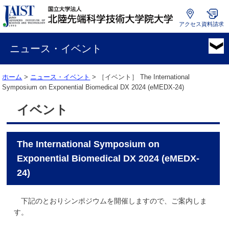
アクセス
資料請求
国
立
ニュース・イベント
大
学
ホーム
>
ニュース・イベント
> ［イベント］
The International
法
Symposium on Exponential Biomedical DX 2024 (eMEDX-24)
人
北
イベント
陸
先
端
The International Symposium on
科
学
Exponential Biomedical DX 2024 (eMEDX-
技
24)
術
大
下記のとおりシンポジウムを開催しますので、ご案内しま
学
す。
院
大