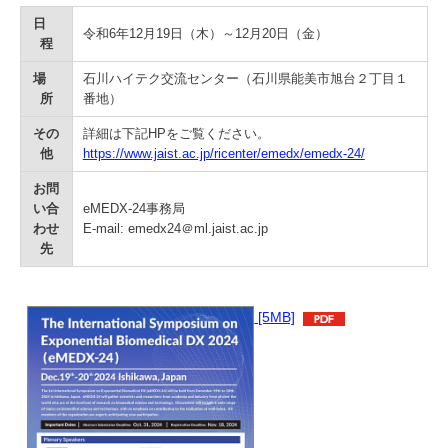
学
日
令和6年12月19日（木）～12月20日（金）
程
場
石川ハイテク交流センター（石川県能美市旭台２丁目１
所
番地）
その
詳細は下記HPをご覧ください。
他
https://www.jaist.ac.jp/ricenter/emedx/emedx-24/
お問
い合
eMEDX-24事務局
わせ
E-mail: emedx24＠ml.jaist.ac.jp
先
[5MB]