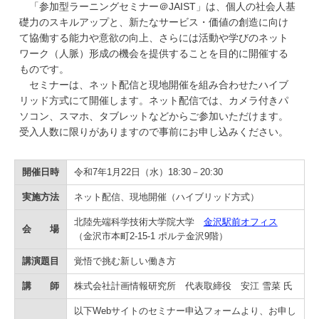
「参加型ラーニングセミナー＠JAIST」は、個人の社会人基
学
礎力のスキルアップと、新たなサービス・価値の創造に向け
て協働する能力や意欲の向上、さらには活動や学びのネット
ワーク（人脈）形成の機会を提供することを目的に開催する
ものです。
セミナーは、ネット配信と現地開催を組み合わせたハイブ
リッド方式にて開催します。ネット配信では、カメラ付きパ
ソコン、スマホ、タブレットなどからご参加いただけます。
受入人数に限りがありますので事前にお申し込みください。
開催日時
令和7年1月22日（水）18:30－20:30
実施方法
ネット配信、現地開催（ハイブリッド方式）
北陸先端科学技術大学院大学
金沢駅前オフィス
会 場
（金沢市本町2-15-1 ポルテ金沢9階）
講演題目
覚悟で挑む新しい働き方
講 師
株式会社計画情報研究所 代表取締役 安江 雪菜 氏
以下Webサイトのセミナー申込フォームより、お申し