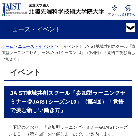
アクセス
資料請求
国
立
ニュース・イベント
大
学
ホーム
>
ニュース・イベント
> ［イベント］
JAIST地域共創スクール「参
法
加型ラーニングセミナー＠JAISTシーズン10」（第4回）「覚悟で挑む新し
人
い働き方」
北
陸
イベント
先
端
科
JAIST地域共創スクール「参加型ラーニングセ
学
技
ミナー＠JAISTシーズン10」（第4回）「覚悟
術
で挑む新しい働き方」
大
学
下記のとおり、「参加型ラーニングセミナー＠JAISTシーズ
院
ン１０」（第４回）を開催しますので、ご案内します。
大