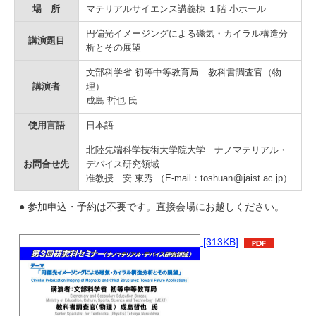
学
場 所
マテリアルサイエンス講義棟 １階 小ホール
円偏光イメージングによる磁気・カイラル構造分
講演題目
析とその展望
文部科学省 初等中等教育局 教科書調査官（物
講演者
理）
成島 哲也 氏
使用言語
日本語
北陸先端科学技術大学院大学 ナノマテリアル・
お問合せ先
デバイス研究領域
准教授 安 東秀 （E-mail：toshuan
jaist.ac.jp）
● 参加申込・予約は不要です。直接会場にお越しください。
[313KB]