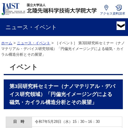
アクセス
資料請求
国
立
ニュース・イベント
大
学
ホーム
>
ニュース・イベント
> ［イベント］
第3回研究科セミナー（ナノ
法
マテリアル・デバイス研究領域）「円偏光イメージングによる磁気・カイ
人
ラル構造分析とその展望」
北
陸
イベント
先
端
科
第3回研究科セミナー（ナノマテリアル・デバ
学
技
イス研究領域）「円偏光イメージングによる
術
磁気・カイラル構造分析とその展望」
大
学
院
日 時
令和7年5月28日（水）15：30～16：30
大