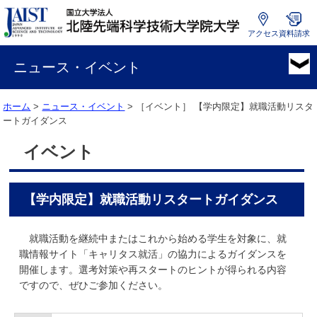
アクセス
資料請求
国
立
ニュース・イベント
大
学
ホーム
>
ニュース・イベント
> ［イベント］
【学内限定】就職活動リスタ
法
ートガイダンス
人
北
イベント
陸
先
端
【学内限定】就職活動リスタートガイダンス
科
学
技
就職活動を継続中またはこれから始める学生を対象に、就
術
職情報サイト「キャリタス就活」の協力によるガイダンスを
大
開催します。選考対策や再スタートのヒントが得られる内容
学
ですので、ぜひご参加ください。
院
大