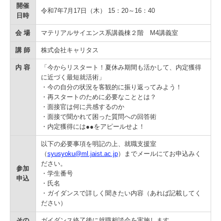
学
開催
令和7年7月17日（木） 15：20～16：40
日時
会 場
マテリアルサイエンス系講義棟２階 M4講義室
講 師
株式会社キャリタス
内 容
「今からリスタート！夏休み期間も活かして、内定獲得
に近づく最短就活術」
・今の自分の状況を客観的に振り返ってみよう！
・再スタートのために必要なこととは？
・面接官は何に共感するのか
・面接で聞かれて困った質問への回答術
・内定獲得には●●をアピールせよ！
以下の必要事項を明記の上、就職支援室
（
syusyoku@ml.jaist.ac.jp
）までメールにてお申込みく
ださい。
参加
・学生番号
申込
・氏名
・ガイダンスで詳しく聞きたい内容（あれば記載してく
ださい）
その
ガイダンス終了後に就職相談会を実施します。