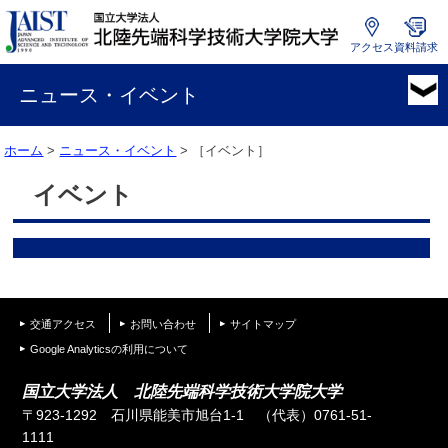
アクセス
資料請求
国
立
ニュース・イベント
大
学
ホーム
>
ニュース・イベント
> ［イベント］
法
人
イベント
北
陸
先
端
科
学
交通アクセス
お問い合わせ
サイトマップ
技
術
Google Analyticsの利用について
大
国立大学法人 北陸先端科学技術大学院大学
学
〒923-1292 石川県能美市旭台1-1
（代表）0761-51-
院
1111
大