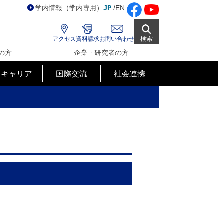
学内情報（学内専用）
JP
/
EN
検索
アクセス
資料請求
お問い合わせ
の方
企業・研究者の方
･キャリア
国際交流
社会連携