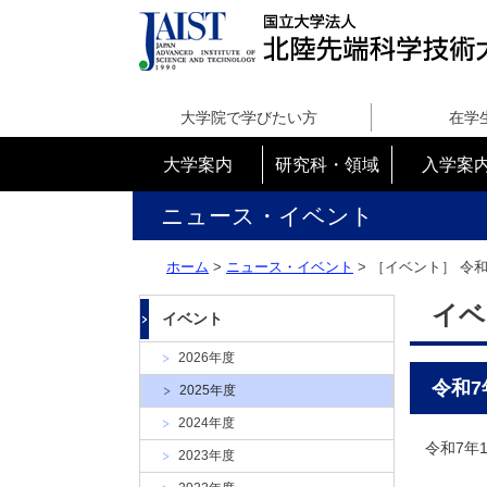
国
立
大学院で学びたい方
在学
大
学
大学案内
研究科・領域
入学案
法
人
ニュース・イベント
北
陸
ホーム
>
ニュース・イベント
> ［イベント］
令和
先
端
イベ
イベント
科
学
2026年度
技
令和7
2025年度
術
大
2024年度
学
令和7年
2023年度
院