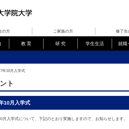
生の方
ご家族の方
修了生
内
教 育
研 究
学生生活
就職
7年10月入学式
ント
年10月入学式
10月入学式について、下記のとおり実施しますので、お知らせします。