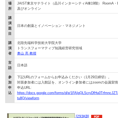
学
場
JAIST東京サテライト（品川インターシティA棟19階） RoomA・
所
及びオンライン
講
演
日本の創薬とイノベーション・マネジメント
題
目
講
北陸先端科学技術大学院大学
演
トランスフォーマティブ知識経営研究領域
者
奥山 亮 教授
言
日本語
語
参
下記URLのフォームからお申込みください（1月29日締切）。
加
対面参加者には入館証を、オンライン参加者にはzoomの会議室
申
申込URL:
込
https://docs.google.com/forms/d/e/1FAIpQLScryDfHu0Trfmnc
tu8Q/viewform
[293KB]