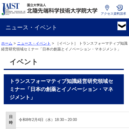
アクセス
資料請求
国
立
ニュース・イベント
大
学
ホーム
>
ニュース・イベント
> ［イベント］
トランスフォーマティブ知識
法
経営研究領域セミナー「日本の創薬とイノベーション・マネジメント」
人
北
イベント
陸
先
端
トランスフォーマティブ知識経営研究領域セ
科
学
ミナー「日本の創薬とイノベーション・マネ
技
ジメント」
術
大
学
日
院
令和8年2月4日（水）18:30～20:00
時
大