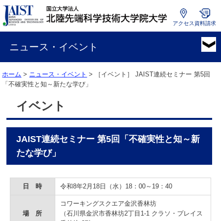
アクセス
資料請求
国
立
ニュース・イベント
大
学
ホーム
>
ニュース・イベント
> ［イベント］
JAIST連続セミナー 第5回
法
「不確実性と知～新たな学び」
人
北
イベント
陸
先
端
JAIST連続セミナー 第5回「不確実性と知～新
科
学
たな学び」
技
術
大
日 時
令和8年2月18日（水）18：00～19：40
学
コワーキングスクエア金沢香林坊
院
場 所
（石川県金沢市香林坊2丁目1-1 クラソ・プレイス
大