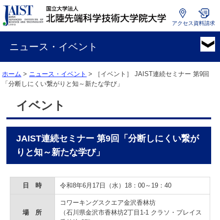
アクセス
資料請求
国
立
ニュース・イベント
大
学
ホーム
>
ニュース・イベント
> ［イベント］
JAIST連続セミナー 第9回
法
「分断しにくい繋がりと知～新たな学び」
人
北
イベント
陸
先
端
JAIST連続セミナー 第9回「分断しにくい繋が
科
学
りと知～新たな学び」
技
術
大
日 時
令和8年6月17日（水）18：00～19：40
学
コワーキングスクエア金沢香林坊
院
場 所
（石川県金沢市香林坊2丁目1-1 クラソ・プレイス
大