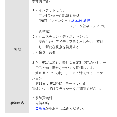
香林坊 2階）
学
１）インプットセミナー
プレゼンターが話題を提供
第9回プレゼンター：
林 幸雄 教授
（データ社会メディア研
究領域）
２）クエスチョン・ディスカッション
実現したいアイディア等を出し合い、整理
し、新たな視点を発見する。
内 容
３）発表・共有
また、6/17以降も、毎月１回定期で連続セミナー
「〇〇と知～新たな学び」を開催します。
第10回： 7/15(水) テーマ：対人コミュニケー
ション
第11回： 9/16(水) テーマ：生命
詳細についてはフライヤーをご確認ください。
・参加費無料
参加申込
・先着30名
こちら
からお申し込みください。