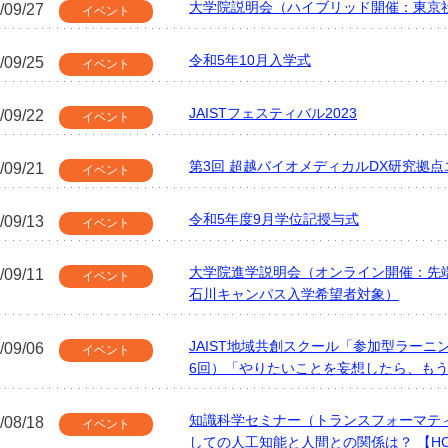
大学院説明会（ハイブリッド開催：東京
/09/27
イベント
令和5年10月入学式
/09/25
イベント
JAISTフェスティバル2023
/09/22
イベント
第3回 超越バイオメディカルDX研究拠
/09/21
イベント
令和5年度9月学位記授与式
/09/13
イベント
大学院進学説明会（オンライン開催：先
/09/11
イベント
石川キャンパス入学希望者対象）
JAIST地域共創スクール「参加型ラーニ
/09/06
イベント
6回）「やりたいことを妄想したら、も
知識科学セミナー（トランスフォーマテ
/08/18
イベント
しての人工知能と人間との関係は？ 【H