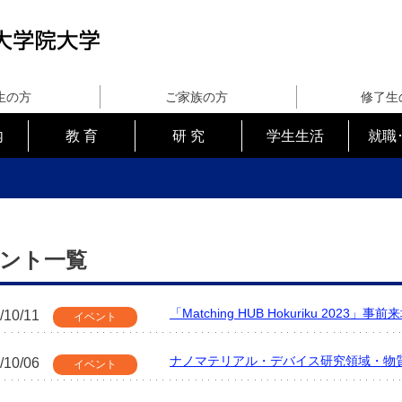
生の方
ご家族の方
修了生
内
教 育
研 究
学生生活
就職
ント一覧
「Matching HUB Hokuriku 2023」
/10/11
イベント
ナノマテリアル・デバイス研究領域・物
/10/06
イベント