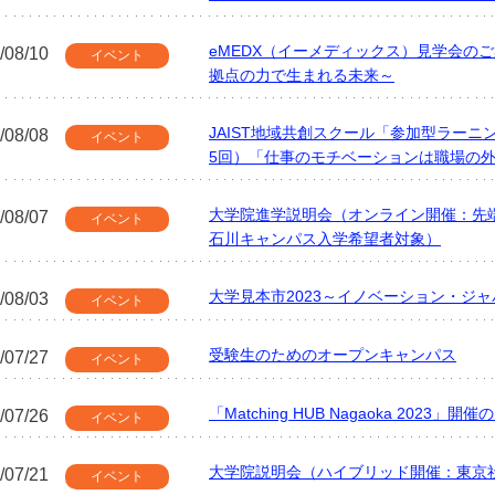
eMEDX（イーメディックス）見学会のご
/08/10
イベント
拠点の力で生まれる未来～
JAIST地域共創スクール「参加型ラーニ
/08/08
イベント
5回）「仕事のモチベーションは職場の
大学院進学説明会（オンライン開催：先
/08/07
イベント
石川キャンパス入学希望者対象）
大学見本市2023～イノベーション・ジ
/08/03
イベント
受験生のためのオープンキャンパス
/07/27
イベント
「Matching HUB Nagaoka 2023」開
/07/26
イベント
大学院説明会（ハイブリッド開催：東京
/07/21
イベント