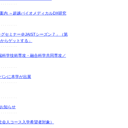
案内 ～超越バイオメディカルDX研究
ングセミナー＠JAISTシーズン７」（第
外からゲットする」
端科学技術専攻・融合科学共同専攻／
ャパンに本学が出展
催のお知らせ
社会人コース入学希望者対象）