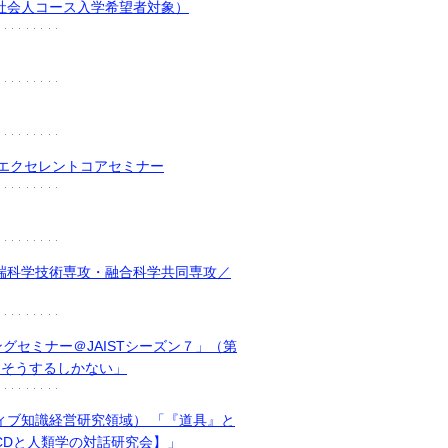
社会人コース入学希望者対象）
点エクセレントコアセミナー
端科学技術専攻・融合科学共同専攻／
ングセミナー＠JAISTシーズン７」（第
うそうするしかない」
ィブ知識経営研究領域） 「『道具』と
CDと人類学の対話研究会】」