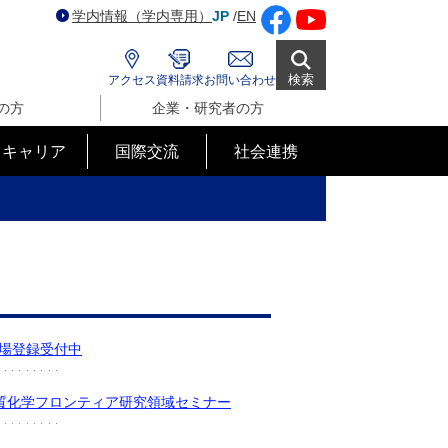
学内情報（学内専用）
JP
/
EN
検索
アクセス
資料請求
お問い合わせ
の方
企業・研究者の方
･キャリア
国際交流
社会連携
事前来場登録受付中
質化学フロンティア研究領域セミナー