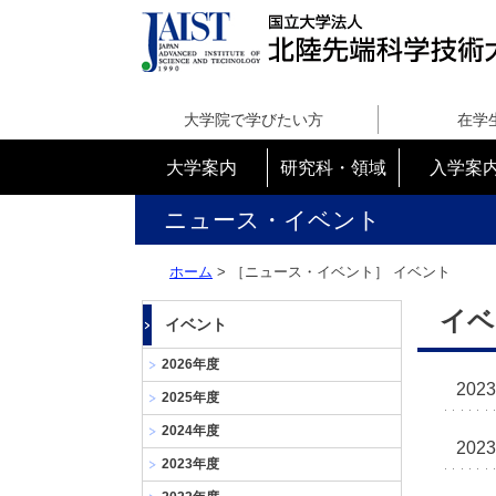
国
立
大学院で学びたい方
在学
大
学
大学案内
研究科・領域
入学案
法
人
ニュース・イベント
北
陸
ホーム
> ［ニュース・イベント］ イベント
先
端
イベ
イベント
科
学
2026年度
技
2023
2025年度
術
大
2024年度
2023
学
2023年度
院