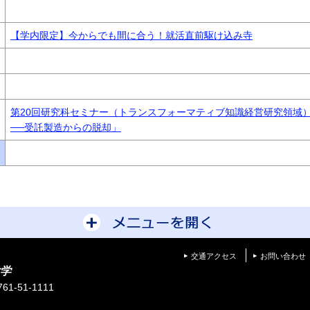
【学内限定】今からでも間に合う！就活直前駆け込み寺
第20回研究科セミナー（トランスフォーマティブ知識経営研究領域
──受託製造からの脱却」
サイトマップを開
交通アクセス
お問い合わせ
学
1-51-1111