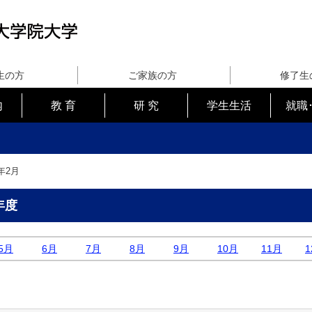
生の方
ご家族の方
修了生
内
教 育
研 究
学生生活
就職
年2月
年度
5月
6月
7月
8月
9月
10月
11月
1