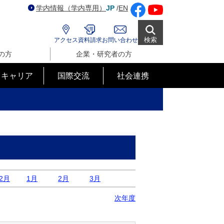
学内情報（学内専用）
JP
/
EN
検索
アクセス
資料請求
お問い合わせ
の方
企業・研究者の方
･キャリア
国際交流
社会連携
2月
1月
2月
3月
次年度