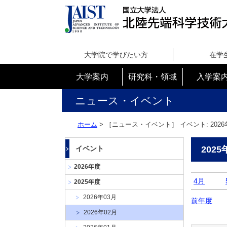
国
立
大学院で学びたい方
在学
大
学
大学案内
研究科・領域
入学案
法
人
ニュース・イベント
北
陸
ホーム
> ［ニュース・イベント］ イベント: 2026
先
端
イベント
2025
科
学
2026年度
技
4月
2025年度
術
大
2026年03月
前年度
学
2026年02月
院