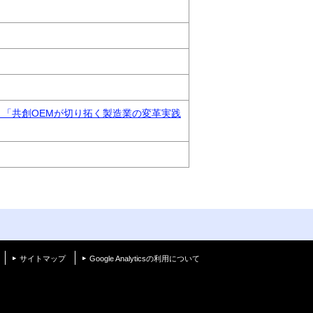
）「共創OEMが切り拓く製造業の変革実践
く
サイトマップ
Google Analyticsの利用について