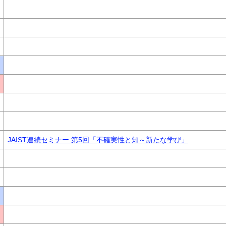
JAIST連続セミナー 第5回「不確実性と知～新たな学び」