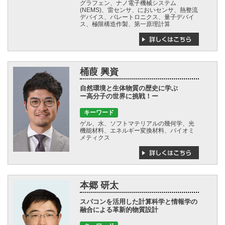
グラフェン、ナノ電子機械システム
(NEMS)、雷センサ、においセンサ、熱整流
デバイス、バレートロニクス、量子デバイ
ス、極限構造作製、第一原理計算
桶葭 興資
自然環境と生体物質の歴史に学ぶ
ー高分子の世界に挑戦！ー
キーワード
ゲル、水、ソフトマテリアルの幾何学、光
機能材料、エネルギー変換材料、バイオミ
メティクス
本郷 研太
スパコンを活用した計算科学と情報学の
融合による革新的物質設計