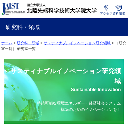
アクセス
資料請求
国
立
研究科・領域
大
学
ホーム
>
研究科・領域
>
サスティナブルイノベーション研究領域
> ［研究
法
室一覧］
研究室一覧
人
北
陸
先
サスティナブルイノベーション研究領
端
域
科
学
Sustainable Innovation
技
術
持続可能な環境エネルギー・経済社会システム
大
構築のためのイノベーションを！
学
院
大