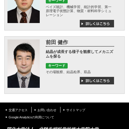
キーワード
ベイズ統計、機械学習、統計的学習、第一
原理電子状態計算、物質・材料科学シミュ
レーション
前田 健作
結晶が成長する様子を観察してメカニズ
ムを探る
キーワード
その場観察、結晶粒界、双晶
交通アクセス
お問い合わせ
サイトマップ
Google Analyticsの利用について