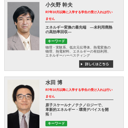
小矢野 幹夫
R7年10月以降に入学する学生の受け入れは行い
ません
エネルギー変換の最先端 ―未利用廃熱
の高効率回収―
キーワード
物理・実験系、低次元伝導体、熱電変換の
物理、熱電材料、エネルギーの有効利用、
エネルギーハーベスティング
水田 博
R7年10月以降に入学する学生の受け入れは行い
ません
原子スケールナノテクノロジーで、
革新的エネルギー・環境デバイスを開
拓！
キーワード