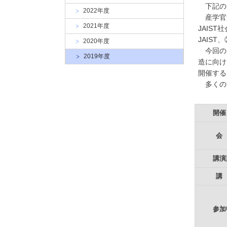
大
下記のと
2022年度
学
産学官連
2021年度
JAIS
JAIS
2020年度
今回の「
2019年度
造に向け
開催する
多くの
開催
会
講演
講
参加