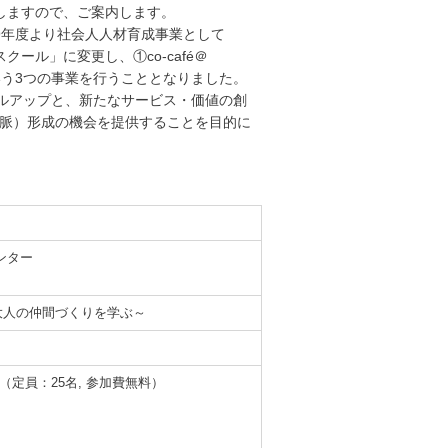
催しますので、ご案内します。
9年度より社会人人材育成事業として
クール」に変更し、①co-café＠
Tという3つの事業を行うこととなりました。
キルアップと、新たなサービス・価値の創
脈）形成の機会を提供することを目的に
ンター
大人の仲間づくりを学ぶ～
定員：25名, 参加費無料）