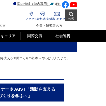
学内情報（学内専用）
JP
/
EN
検索
アクセス
資料請求
お問い合わせ
の方
企業・研究者の方
･キャリア
国際交流
社会連携
「活動を支える仲間づくりの基本 ～やっぱり人だよね、
ミナー＠JAIST「活動を支える
づくりを学ぶ～」