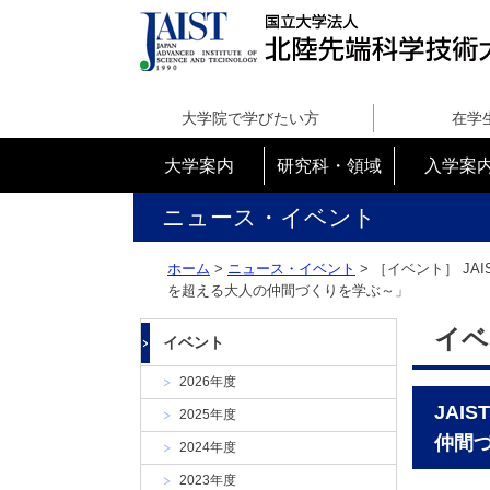
国
立
大学院で学びたい方
在学
大
学
大学案内
研究科・領域
入学案
法
人
ニュース・イベント
北
陸
ホーム
>
ニュース・イベント
> ［イベント］
JA
先
を超える大人の仲間づくりを学ぶ～」
端
科
イベ
イベント
学
技
2026年度
術
JAI
2025年度
大
仲間
学
2024年度
院
2023年度