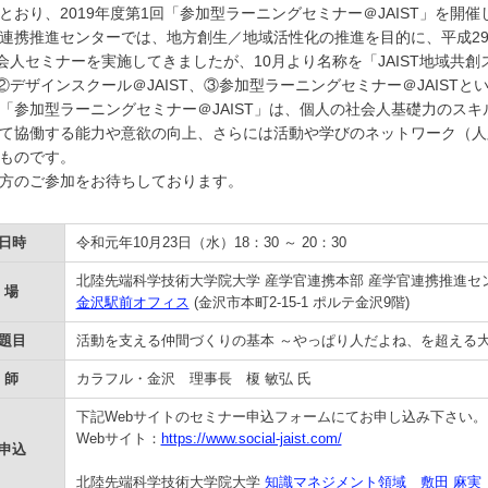
おり、2019年度第1回「参加型ラーニングセミナー＠JAIST」を開
携推進センターでは、地方創生／地域活性化の推進を目的に、平成2
T社会人セミナーを実施してきましたが、10月より名称を「JAIST地域共創ス
T、②デザインスクール＠JAIST、③参加型ラーニングセミナー＠JAIS
参加型ラーニングセミナー＠JAIST」は、個人の社会人基礎力のス
て協働する能力や意欲の向上、さらには活動や学びのネットワーク（人
ものです。
方のご参加をお待ちしております。
日時
令和元年10月23日（水）18：30 ～ 20：30
北陸先端科学技術大学院大学 産学官連携本部 産学官連携推進セ
 場
金沢駅前オフィス
(金沢市本町2-15-1 ポルテ金沢9階)
題目
活動を支える仲間づくりの基本 ～やっぱり人だよね、を超える
 師
カラフル・金沢 理事長 榎 敏弘 氏
下記Webサイトのセミナー申込フォームにてお申し込み下さい。（
Webサイト：
https://www.social-jaist.com/
申込
北陸先端科学技術大学院大学
知識マネジメント領域
敷田 麻実