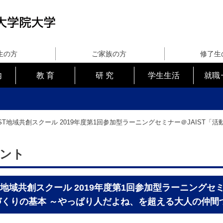
生の方
ご家族の方
修了生
内
教 育
研 究
学生生活
就職
IST地域共創スクール 2019年度第1回参加型ラーニングセミナー＠JAIST
ント
ST地域共創スクール 2019年度第1回参加型ラーニングセ
づくりの基本 ～やっぱり人だよね、を超える大人の仲間