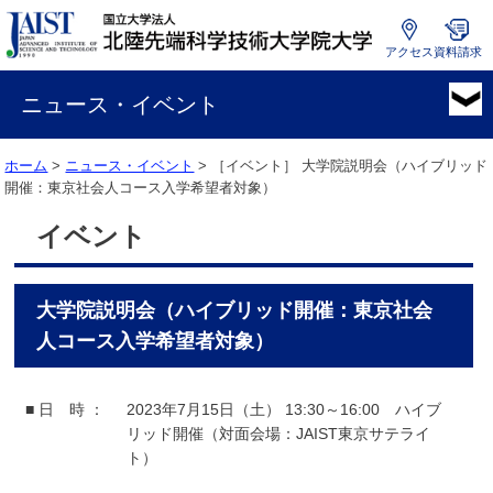
アクセス
資料請求
国
立
ニュース・イベント
大
学
ホーム
>
ニュース・イベント
> ［イベント］
大学院説明会（ハイブリッド
法
開催：東京社会人コース入学希望者対象）
人
北
イベント
陸
先
端
大学院説明会（ハイブリッド開催：東京社会
科
学
人コース入学希望者対象）
技
術
大
■ 日 時 ：
2023年7月15日（土） 13:30～16:00 ハイブ
学
リッド開催（対面会場：JAIST東京サテライ
院
ト）
大