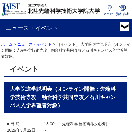
アクセス
資料請求
国
立
ニュース・イベント
大
学
ホーム
>
ニュース・イベント
> ［イベント］
大学院進学説明会（オンライ
法
ン開催：先端科学技術専攻・融合科学共同専攻／石川キャンパス入学希望
人
者対象）
北
陸
イベント
先
端
科
大学院進学説明会（オンライン開催：先端科
学
技
学技術専攻・融合科学共同専攻／石川キャン
術
パス入学希望者対象）
大
学
院
■ 日 時：
13:00
先端科学技術専攻の説明
大
2025年3月22日
～