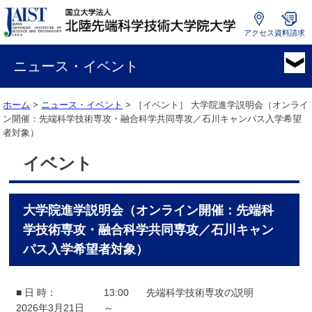
アクセス
資料請求
国
立
ニュース・イベント
大
学
ホーム
>
ニュース・イベント
> ［イベント］
大学院進学説明会（オンライ
法
ン開催：先端科学技術専攻・融合科学共同専攻／石川キャンパス入学希望
人
者対象）
北
陸
イベント
先
端
科
大学院進学説明会（オンライン開催：先端科
学
技
学技術専攻・融合科学共同専攻／石川キャン
術
パス入学希望者対象）
大
学
院
■ 日 時：
13:00
先端科学技術専攻の説明
大
2026年3月21日
～