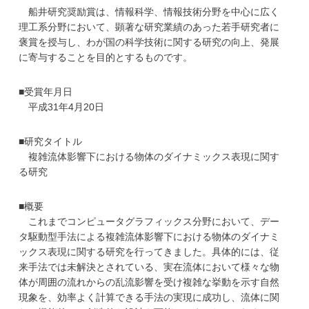
学
船井研究奨励賞は、情報科学、情報技術分野を中心に広く
理工系分野において、顕著な研究業績のあった若手研究者に
褒賞を授与し、わが国の科学技術に関する研究の向上、発展
に寄与することを目的とするものです。
■受賞年月日
平成31年4月20日
■研究タイトル
複雑流体影響下における物体のダイナミックス表現に関す
る研究
■概要
これまでコンピュータグラフィックス分野において、デー
タ駆動型手法による複雑流体影響下における物体のダイナミ
ックス表現に関する研究を行ってきました。具体的には、従
来手法では未解決とされている、実在流体において様々な物
体が周囲の流れからの乱流影響を受け複雑な挙動を示す自然
現象を、効率よく計算できる手法の実現に成功し、流体に関