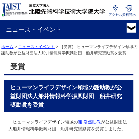
アクセス
資料請求
国
立
ニュース・イベント
大
学
ホーム
>
ニュース・イベント
> ［受賞］
ヒューマンライフデザイン領域の
法
謝助教が公益財団法人船井情報科学振興財団 船井研究奨励賞を受賞
人
北
受賞
陸
先
端
ヒューマンライフデザイン領域の謝助教が公
科
学
益財団法人船井情報科学振興財団 船井研究
技
奨励賞を受賞
術
大
ヒューマンライフデザイン領域の
謝 浩然助教
が公益財団法
学
人船井情報科学振興財団 船井研究奨励賞を受賞しました。
院
大