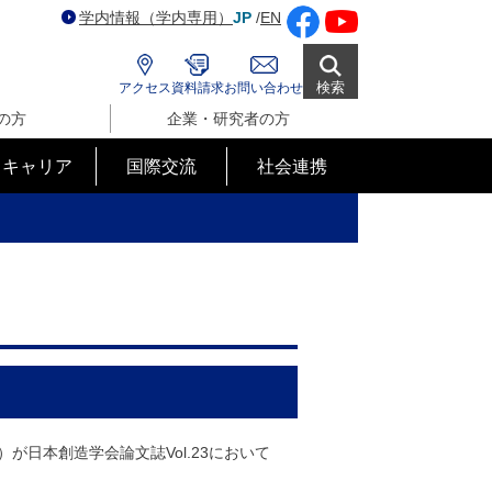
学内情報（学内専用）
JP
/
EN
検索
アクセス
資料請求
お問い合わせ
の方
企業・研究者の方
･キャリア
国際交流
社会連携
）が日本創造学会論文誌Vol.23において