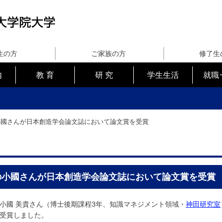
生の方
ご家族の方
修了生
内
教 育
研 究
学生生活
就職
小國さんが日本創造学会論文誌において論文賞を受賞
の小國さんが日本創造学会論文誌において論文賞を受賞
國 美貴さん（博士後期課程3年、知識マネジメント領域・
神田研究室
受賞しました。