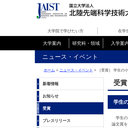
国
立
大学院で学びたい方
在学
大
学
大学案内
研究科・領域
入学案
法
人
ニュース・イベント
北
陸
ホーム
>
ニュース・イベント
> ［受賞］
学生の
先
端
受賞
新着情報
科
学
お知らせ
技
学生
術
受賞
大
学
学生の小
プレスリリース
院
論文賞を