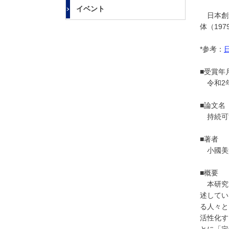
大
イベント
学
日本創
体（19
*参考：
■受賞年
令和2年
■論文名
持続可
■著者
小國美
■概要
本研究
述してい
る人々と
活性化す