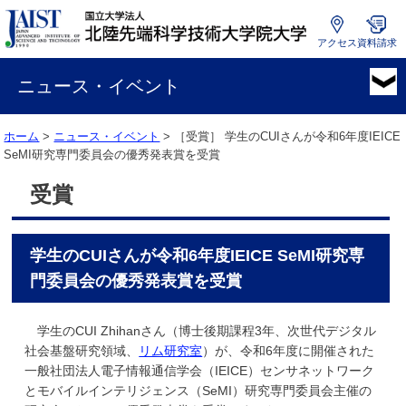
アクセス
資料請求
国
立
ニュース・イベント
大
学
ホーム
>
ニュース・イベント
> ［受賞］
学生のCUIさんが令和6年度IEICE
法
SeMI研究専門委員会の優秀発表賞を受賞
人
北
受賞
陸
先
端
学生のCUIさんが令和6年度IEICE SeMI研究専
科
学
門委員会の優秀発表賞を受賞
技
術
学生のCUI Zhihanさん（博士後期課程3年、次世代デジタル
大
社会基盤研究領域、
リム研究室
）
が、令和6年度に開催された
学
一般社団法人電子情報通信学会（IEICE）センサネットワーク
院
とモバイルインテリジェンス（SeMI）研究専門委員会主催の
大