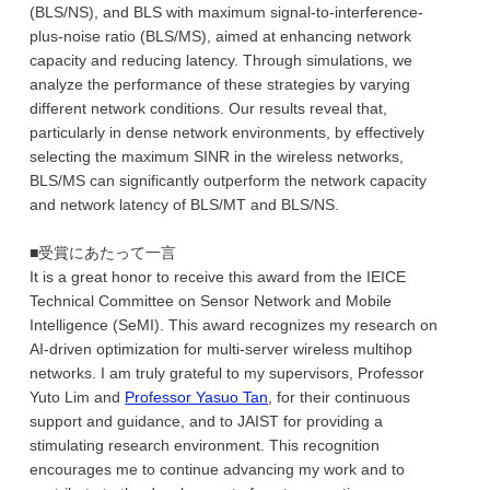
(BLS/NS), and BLS with maximum signal-to-interference-
plus-noise ratio (BLS/MS), aimed at enhancing network
capacity and reducing latency. Through simulations, we
analyze the performance of these strategies by varying
different network conditions. Our results reveal that,
particularly in dense network environments, by effectively
selecting the maximum SINR in the wireless networks,
BLS/MS can significantly outperform the network capacity
and network latency of BLS/MT and BLS/NS.
■受賞にあたって一言
It is a great honor to receive this award from the IEICE
Technical Committee on Sensor Network and Mobile
Intelligence (SeMI). This award recognizes my research on
AI-driven optimization for multi-server wireless multihop
networks. I am truly grateful to my supervisors, Professor
Yuto Lim and
Professor Yasuo Tan
, for their continuous
support and guidance, and to JAIST for providing a
stimulating research environment. This recognition
encourages me to continue advancing my work and to