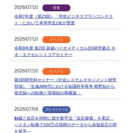
2026/07/10
受賞
令和7年度（第23回）「学生ビジネスプランコンテス
ト」において本学学生2名が受賞
2026/07/10
イベント
令和8年度 第2回 超越バイオメディカルDX研究拠点 ネ
オ・エクセレントコアセミナー
2026/07/10
イベント
第3回研究科セミナー（社会システムマネジメント研究
領域）「生成AI時代における知識科学再考 暗黙知から
形式知への転換と現場知の再構築 」
2026/07/09
プレスリリース
触媒と反応を同時に探す新手法「反応探索」を実証
―メタン転換で100万点規模のデータから未知反応の芽
を発見―