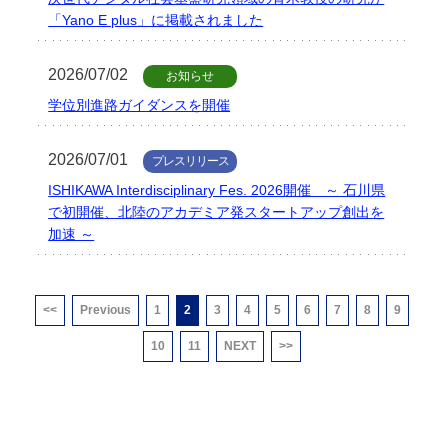
「Yano E plus」に掲載されました
2026/07/02
お知らせ
学位別進路ガイダンスを開催
2026/07/01
プレスリリース
ISHIKAWA Interdisciplinary Fes. 2026開催 ～ 石川県
で初開催、北陸のアカデミア発スタートアップ創出を
加速 ～
<<
Previous
1
2
3
4
5
6
7
8
9
10
11
NEXT
>>