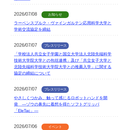
2026/07/08
お知らせ
ラーベンスブルク・ヴァインガルテン応用科学大学と
学術交流協定を締結
2026/07/07
プレスリリース
「学校法人共立女子学園と国立大学法人北陸先端科学
技術大学院大学との包括連携」及び「共立女子大学と
北陸先端科学技術大学院大学との推薦入学」に関する
協定の締結について
2026/07/07
プレスリリース
やさしくつかみ、触って感じるロボットハンドを開
発 ―ゾウの鼻先に着想を得たソフトグリッパ
「EleTac」―
2026/07/06
イベント