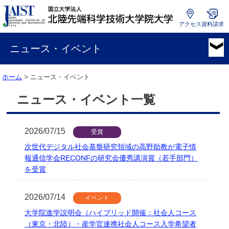
アクセス
資料請求
国
立
ニュース・イベント
大
学
ホーム
> ニュース・イベント
法
人
ニュース・イベント一覧
北
陸
先
2026/07/15
受賞
端
科
次世代デジタル社会基盤研究領域の高野助教が電子情
学
報通信学会RECONFの研究会優秀講演賞（若手部門）
技
を受賞
術
大
2026/07/14
イベント
学
院
大学院進学説明会（ハイブリッド開催：社会人コース
大
（東京・北陸）・産学官連携社会人コース入学希望者