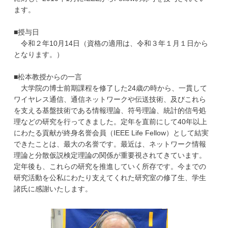
ます。
■授与日
令和２年
10
月
14
日（資格の適用は、令和３年１月１日から
となります。）
■松本教授からの一言
大学院の博士前期課程を修了した
24
歳の時から、一貫して
ワイヤレス通信、通信ネットワークや伝送技術、及びこれら
を支える基盤技術である情報理論、符号理論、統計的信号処
理などの研究を行ってきました。定年を直前にして
40
年以上
にわたる貢献が終身名誉会員（
IEEE Life Fellow
）として結実
できたことは、最大の名誉です。最近は、ネットワーク情報
理論と分散仮説検定理論の関係が重要視されてきています。
定年後も、これらの研究を推進していく所存です。今までの
研究活動を公私にわたり支えてくれた研究室の修了生、学生
諸氏に感謝いたします。