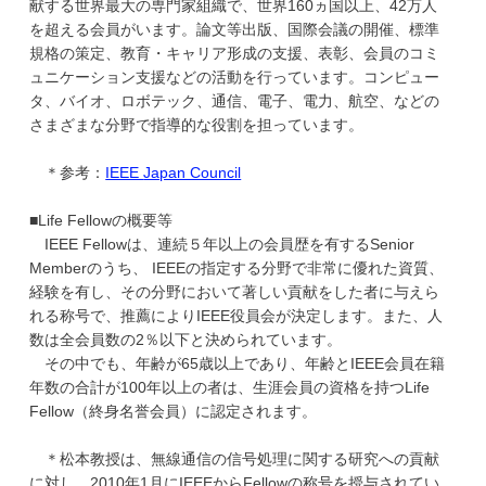
献する世界最大の専門家組織で、世界
160
ヵ国以上、
42
万人
学
を超える会員がいます。論文等出版、国際会議の開催、標準
規格の策定、教育・キャリア形成の支援、表彰、会員のコミ
ュニケーション支援などの活動を行っています。コンピュー
タ、バイオ、ロボテック、通信、電子、電力、航空、などの
さまざまな分野で指導的な役割を担っています。
＊参考：
IEEE
Japan Council
■
Life Fellow
の概要等
IEEE Fellow
は、連続５年以上の会員歴を有する
Senior
Memberのうち
、
IEEE
の指定する分野で非常に優れた資質、
経験を有し、その分野において著しい貢献をした者に与えら
れる称号で、推薦により
IEEE
役員会が決定します。また、人
数は全会員数の
2
％以下と決められています。
その中でも、年齢が
65
歳以上であり、年齢と
IEEE
会員在籍
年数の合計が
100
年以上の者は、生涯会員の資格を持つ
Life
Fellow
（終身名誉会員）に認定されます。
＊松本教授は、無線通信の信号処理に関する研究への貢献
に対し、
2010
年
1
月に
IEEE
から
Fellow
の称号を授与されてい