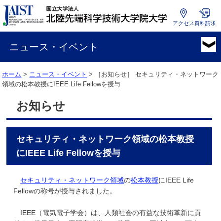
アクセス
資料請求
国
立
ニュース・イベント
大
学
ホーム
>
ニュース・イベント
> ［お知らせ］
セキュリティ・ネットワーク
法
領域の松本教授にIEEE Life Fellowを授与
人
北
お知らせ
陸
先
端
セキュリティ・ネットワーク領域の松本教授
科
学
にIEEE Life Fellowを授与
技
術
セキュリティ・ネットワーク領域
の
松本教授
に
IEEE Life
大
Fellowの称号が授与
されました。
学
院
IEEE
（電気電子学会）
は、人類社会の有益な技術革新に貢
大