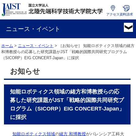
アクセス
資料請求
国
立
ニュース・イベント
大
学
ホーム
>
ニュース・イベント
> ［お知らせ］
知能ロボティクス領域の緒方
法
和博教授らの応募した研究課題がJST「戦略的国際共同研究プログラム
人
（SICORP）EIG CONCERT-Japan」に採択
北
陸
お知らせ
先
端
科
知能ロボティクス領域の緒方和博教授らの応
学
技
募した研究課題がJST「戦略的国際共同研究プ
術
ログラム（SICORP）EIG CONCERT-Japan」
大
に採択
学
院
大
知能ロボティクス領域
の
緒方 和博教授
がバレンシア工科大