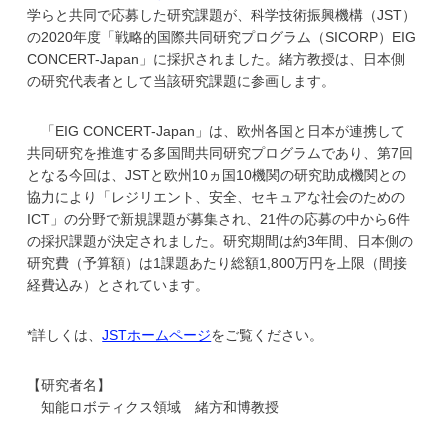
学
学らと共同で応募した研究課題が、科学技術振興機構（JST）
の2020年度「戦略的国際共同研究プログラム（SICORP）EIG
CONCERT-Japan」に採択されました。緒方教授は、日本側
の研究代表者として当該研究課題に参画します。
「EIG CONCERT-Japan」は、欧州各国と日本が連携して
共同研究を推進する多国間共同研究プログラムであり、第7回
となる今回は、JSTと欧州10ヵ国10機関の研究助成機関との
協力により「レジリエント、安全、セキュアな社会のための
ICT」の分野で新規課題が募集され、21件の応募の中から6件
の採択課題が決定されました。研究期間は約3年間、日本側の
研究費（予算額）は1課題あたり総額1,800万円を上限（間接
経費込み）とされています。
*詳しくは、
JSTホームページ
をご覧ください。
【研究者名】
知能ロボティクス領域 緒方和博教授