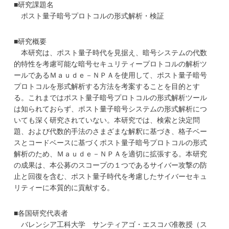
■研究課題名
ポスト量子暗号プロトコルの形式解析・検証
■研究概要
本研究は、ポスト量子時代を見据え、暗号システムの代数
的特性を考慮可能な暗号セキュリティープロトコルの解析ツ
ールであるＭａｕｄｅ－ＮＰＡを使用して、ポスト量子暗号
プロトコルを形式解析する方法を考案することを目的とす
る。これまではポスト量子暗号プロトコルの形式解析ツール
は知られておらず、ポスト量子暗号システムの形式解析につ
いても深く研究されていない。本研究では、検索と決定問
題、および代数的手法のさまざまな解釈に基づき、格子ベー
スとコードベースに基づくポスト量子暗号プロトコルの形式
解析のため、Ｍａｕｄｅ－ＮＰＡを適切に拡張する。本研究
の成果は、本公募のスコープの１つであるサイバー攻撃の防
止と回復を含む、ポスト量子時代を考慮したサイバーセキュ
リティーに本質的に貢献する。
■各国研究代表者
バレンシア工科大学 サンティアゴ・エスコバ准教授（ス