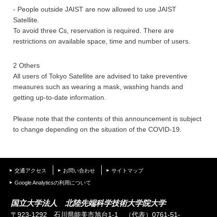
- People outside JAIST are now allowed to use JAIST
Satellite.
To avoid three Cs, reservation is required. There are
restrictions on available space, time and number of users.
2 Others
All users of Tokyo Satellite are advised to take preventive
measures such as wearing a mask, washing hands and
getting up-to-date information.
Please note that the contents of this announcement is subject
to change depending on the situation of the COVID-19.
交通アクセス
お問い合わせ
サイトマップ
Google Analyticsの利用について
国立大学法人 北陸先端科学技術大学院大学
〒923-1292 石川県能美市旭台1-1
（代表）0761-51-