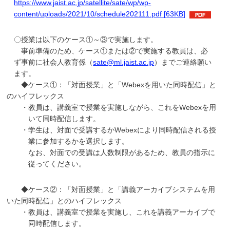
https://www.jaist.ac.jp/satellite/sate/wp/wp-
content/uploads/2021/10/schedule202111.pdf [63KB]
〇授業は以下のケース①～③で実施します。
事前準備のため、ケース①または②で実施する教員は、必
ず事前に社会人教育係（
sate@ml.jaist.ac.jp
）までご連絡願い
ます。
◆ケース①：「対面授業」と「Webexを用いた同時配信」と
のハイフレックス
・教員は、講義室で授業を実施しながら、これをWebexを用
いて同時配信します。
・学生は、対面で受講するかWebexにより同時配信される授
業に参加するかを選択します。
なお、対面での受講は人数制限があるため、教員の指示に
従ってください。
◆ケース②：「対面授業」と「講義アーカイブシステムを用
いた同時配信」とのハイフレックス
・教員は、講義室で授業を実施し、これを講義アーカイブで
同時配信します。