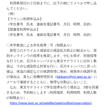
利用希望日の２日前までに、以下の例にてメールで申し込
んでください。
（例）
【ラウンジ利用申込み】
（学生番号、氏名、連絡先電話番号、月日、時間、目的）
【図書室利用申込み】
（学生番号、氏名、連絡先電話番号、月日、時間、目的）
〇本学教員による学生指導：可（制限あり）
新型コロナウイルス感染症の感染拡大防止の観点から、原
則オンラインでの指導を推奨します。やむを得ず、対面指導
を行うため、石川キャンパスから東京サテライトに出向く教
員は、十分な感染防止対策を行い、石川キャンパスに戻った
後は、体温の測定などの体調管理に努め、発熱等の体調不良
の場合は、直ちに危機管理担当（
kikikanri@ml.jaist.ac.jp
）に
メールで連絡するとともに、無理な出勤はしないこと。
なお、東京サテライトで学生指導を行う場合は、3密を回避
するため、予約制とします（利用場所、利用時間、利用人数
の制限あり）。
https://www.jaist.ac.jp/satellite/sate/outline/reservation/