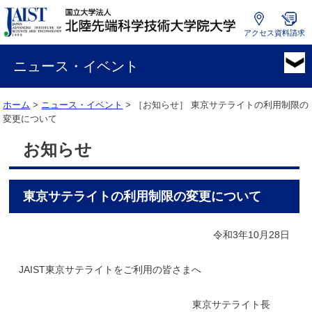
アクセス
資料請求
国
立
ニュース・イベント
大
学
ホーム
>
ニュース・イベント
> ［お知らせ］
東京サテライトの利用制限の
法
変更について
人
北
お知らせ
陸
先
端
東京サテライトの利用制限の変更について
科
学
技
令和3年10月28日
術
大
JAIST東京サテライトをご利用の皆さまへ
学
院
東京サテライト長
大