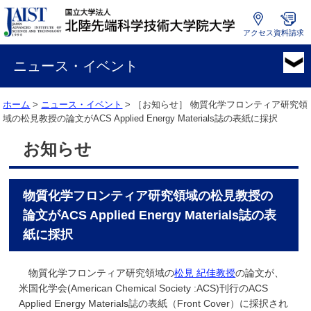
アクセス
資料請求
国
立
ニュース・イベント
大
学
ホーム
>
ニュース・イベント
> ［お知らせ］
物質化学フロンティア研究領
法
域の松見教授の論文がACS Applied Energy Materials誌の表紙に採択
人
北
お知らせ
陸
先
端
物質化学フロンティア研究領域の松見教授の
科
学
論文がACS Applied Energy Materials誌の表
技
紙に採択
術
大
物質化学フロンティア研究領域の
松見 紀佳教授
の論文が、
学
米国化学会(American Chemical Society :ACS)刊行のACS
院
Applied Energy Materials誌の表紙（Front Cover）に採択され
大