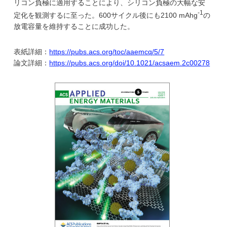
リコン負極に適用することにより、シリコン負極の大幅な安
-1
定化を観測するに至った。600サイクル後にも2100 mAhg
の
放電容量を維持することに成功した。
表紙詳細：
https://pubs.acs.org/toc/aaemcq/5/7
論文詳細：
https://pubs.acs.org/doi/10.1021/acsaem.2c00278