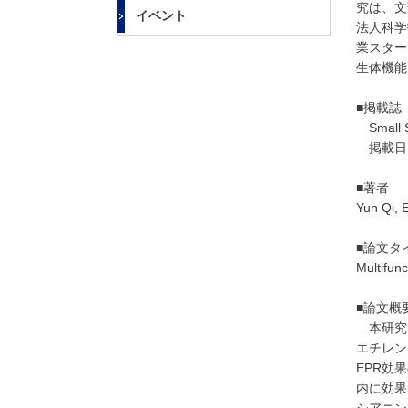
大
究は、文
イベント
学
法人科学
業スター
生体機能
■掲載誌
Small S
掲載日
■著者
Yun Qi, E
■論文タ
Multifun
■論文概
本研究
エチレン
EPR
効果
内に効果