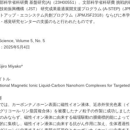
部科学省科研費 基盤研究
(A)
（
23H00551
）、文部科学省科研費 挑戦的
技術振興機構（
JST
） 研究成果最適展開支援プログラム
(A-STEP)
（
JP
トアップ・エコシステム共創プログラム（
JPMJSF2318
）ならびに本学
・感覚研究センターの支援のもと行われたものです。
cience,
Volume 5,
No. 5
：
2025
年
5
月
4
日
ijiro Miyako*
イトル
ctional Magnetic Ionic Liquid-Carbon Nanohorn Complexes for Targete
要
では、カーボンナノホーン表面に磁性イオン液体、近赤外蛍光色素（イ
グリコール
-
リン脂質複合体）を被覆したナノ粒子の作製に成功しまし
のみならず、磁性イオン液体に由来する磁場駆動の腫瘍標的能によって
的に集積し、磁性イオン液体に由来する抗がん作用に加え、生体透過性