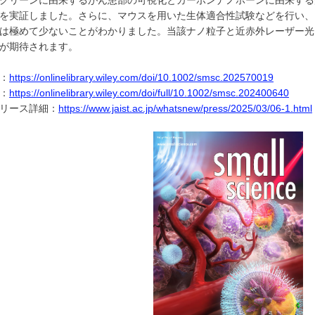
グリーンに由来するがん患部の可視化とカーボンナノホーンに由来する
を実証しました。さらに、マウスを用いた生体適合性試験などを行い、
は極めて少ないことがわかりました。当該ナノ粒子と近赤外レーザー光
が期待されます。
：
https://onlinelibrary.wiley.com/doi/10.1002/smsc.202570019
：
https://onlinelibrary.wiley.com/doi/full/10.1002/smsc.202400640
リース詳細：
https://www.jaist.ac.jp/whatsnew/press/2025/03/06-1.html