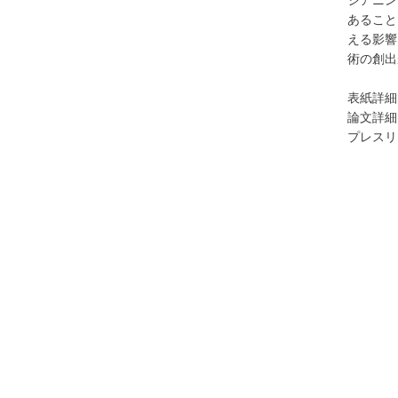
シアニン
あること
える影響
術の創出
表紙詳細
論文詳細
プレスリ