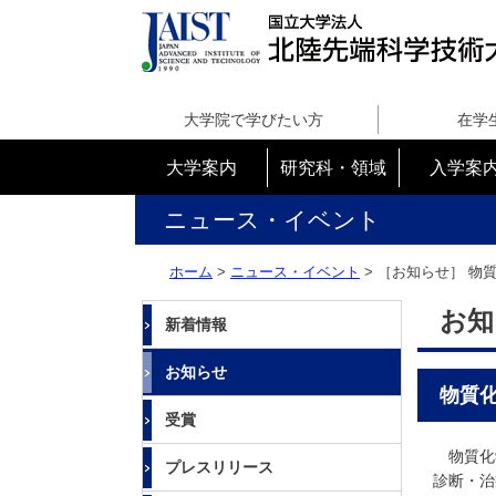
国
立
大学院で学びたい方
在学
大
学
大学案内
研究科・領域
入学案
法
人
ニュース・イベント
北
陸
ホーム
>
ニュース・イベント
> ［お知らせ］
物質
先
端
お知
新着情報
科
学
お知らせ
技
物質化
術
受賞
大
学
物質化
プレスリリース
院
診断・治