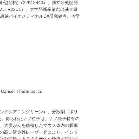
研究
(
開拓
)
（
22K18440
）、国立研究開発
MJTR22U1
）、大学発新産業創出基金事
超越バイオメディカル
DX
研究拠点、本学
d Cancer Theranostics
ンドシアニングリーン）、分散剤（ポリ
た。得られたナノ粒子は、ナノ粒子特有の
、大腸がんを移植したマウス体内の腫瘍
の高い近赤外レーザー光により、インド