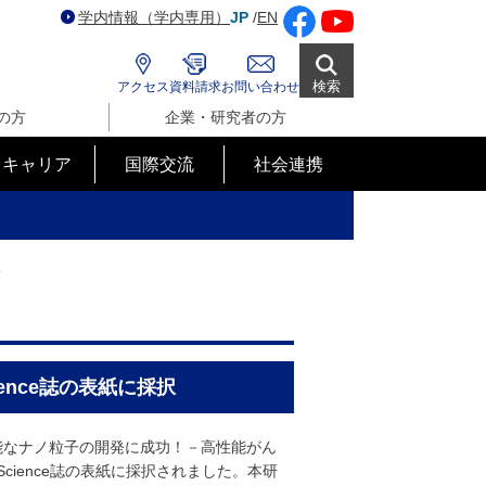
学内情報（学内専用）
JP
/
EN
検索
アクセス
資料請求
お問い合わせ
の方
企業・研究者の方
･キャリア
国際交流
社会連携
択
ence誌の表紙に採択
能なナノ粒子の開発に成功！－高性能がん
cience誌の表紙に採択されました。本研