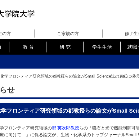
生の方
ご家族の方
修了生
内
教 育
研 究
学生生活
就職
化学フロンティア研究領域の都教授らの論文がSmall Science誌の表紙に採
らせ
学フロンティア研究領域の都教授らの論文がSmall Sci
学フロンティア研究領域の
都 英次郎教授
らの「磁石と光で機能制御可
療に向けて－」に係る論文が、生物・化学系のトップジャーナルSmall S