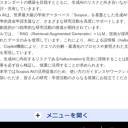
スタンダートの構築を目指すとともに、生成AIのリスクと向き合いな
討・共有していきます。
us AIは、世界最大級の学術データベース「Scopus」を基盤とした生
争的資金申請支援など、さまざまな研究活動を高度にサポートします。
創造的かつ効率的な研究活動の推進が期待されています。
は、「RAG（Retrieval-Augmented Generatio）+ LLM」技
れたデータのみを使用しています。これにより、AIによる誤情報（halluc
、Copilot機能により、クエリの分解・最適化のプロセスや参照され
を実現しています。
生成AIに内在するリスクであるhallucinationを完全に排除するこ
果を必ず自ら検証し、慎重に活用することが求められます。
学ではScopus AIの活用促進のため、使い方のガイダンスやワーク
加いただき、皆さんの研究・学習活動のさらなる発展にお役立てくださ
サイトマップを開