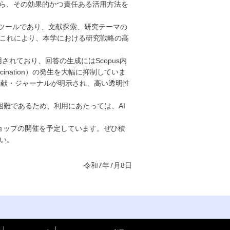
がら、その効果的かつ責任ある活用方法を
成AIツールであり、文献探索、研究テーマの
これにより、本学における研究戦略の高
術が採用されており、回答の生成にはScopus内
ination）の発生を大幅に抑制していま
た文献・ジャーナルが明示され、高い透明性
とは困難であるため、利用にあたっては、AI
ショップの開催を予定しています。ぜひ積
い。
令和7年7月8日
く