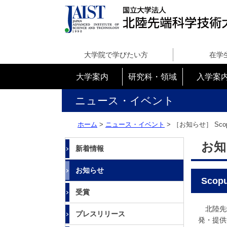
国
立
大学院で学びたい方
在学
大
学
大学案内
研究科・領域
入学案
法
人
ニュース・イベント
北
陸
ホーム
>
ニュース・イベント
> ［お知らせ］
Sc
先
端
お知
新着情報
科
学
お知らせ
技
Sco
術
受賞
大
学
北陸先端
プレスリリース
院
発・提供