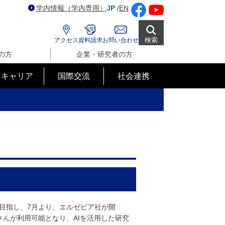
学内情報（学内専用）
JP
/
EN
検索
アクセス
資料請求
お問い合わせ
の方
企業・研究者の方
･キャリア
国際交流
社会連携
目指し、7月より、エルゼビア社が開
皆さんが利用可能となり、AIを活用した研究