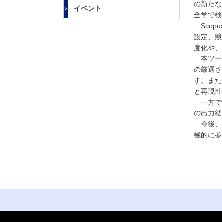
大
の新たな
イベント
学
全学で検
Scop
設定、競
度化や、
本ツールで
の厳選さ
す。また
と再現性
一方で、
の出力結
今後、本
極的に参