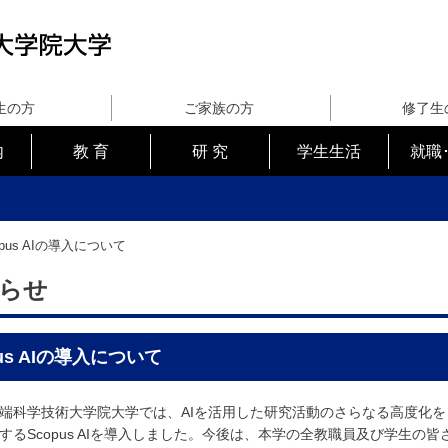
生の方
ご家族の方
修了生
内
教 育
研 究
学生生活
就職
opus AIの導入について
らせ
pus AIの導入について
科学技術大学院大学では、AIを活用した研究活動のさらなる高度化を
するScopus AIを導入しました。今後は、本学の全教職員及び学生の