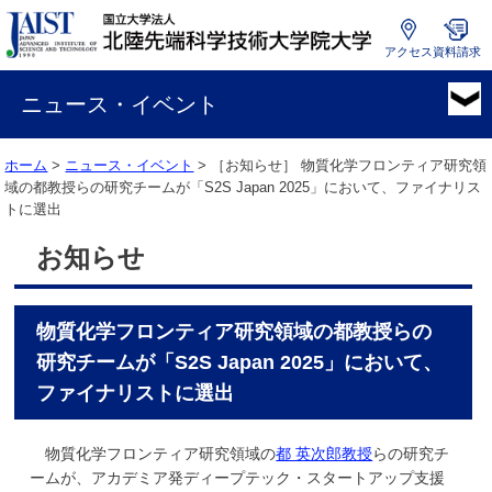
アクセス
資料請求
国
立
ニュース・イベント
大
学
ホーム
>
ニュース・イベント
> ［お知らせ］
物質化学フロンティア研究領
法
域の都教授らの研究チームが「S2S Japan 2025」において、ファイナリス
人
トに選出
北
陸
お知らせ
先
端
科
物質化学フロンティア研究領域の都教授らの
学
技
研究チームが「S2S Japan 2025」において、
術
ファイナリストに選出
大
学
物質化学フロンティア研究領域の
都 英次郎教授
らの研究チ
院
ームが、アカデミア発ディープテック・スタートアップ支援
大