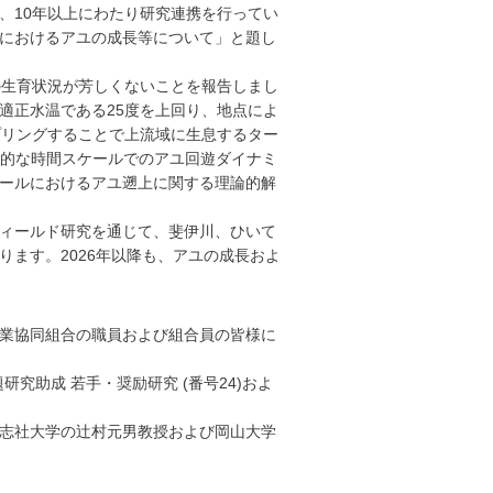
、10年以上にわたり研究連携を行ってい
におけるアユの成長等について」と題し
の生育状況が芳しくないことを報告しまし
適正水温である25度を上回り、地点によ
プリングすることで上流域に生息するター
期的な時間スケールでのアユ回遊ダイナミ
ールにおけるアユ遡上に関する理論的解
ィールド研究を通じて、斐伊川、ひいて
ます。2026年以降も、アユの成長およ
業協同組合の職員および組合員の皆様に
題研究助成 若手・奨励研究 (番号24)およ
志社大学の辻村元男教授および岡山大学