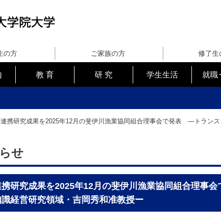
生の方
ご家族の方
修了生
内
教 育
研 究
学生生活
就職
連携研究成果を2025年12月の斐伊川漁業協同組合理事会で発表 ―トラン
らせ
携研究成果を2025年12月の斐伊川漁業協同組合理事
知識経営研究領域・吉岡秀和准教授ー