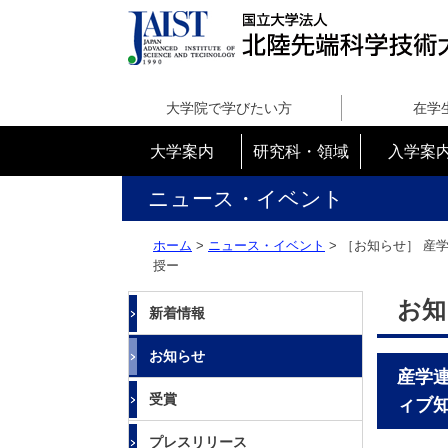
国
立
大学院で学びたい方
在学
大
学
大学案内
研究科・領域
入学案
法
人
ニュース・イベント
北
陸
ホーム
>
ニュース・イベント
> ［お知らせ］
産学
先
授ー
端
科
お知
新着情報
学
技
お知らせ
術
産学連
大
受賞
ィブ
学
院
プレスリリース