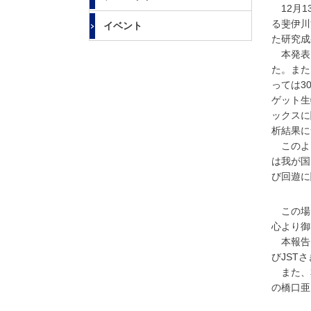
大
12月1
学
る斐伊川
イベント
た研究成
本発表で
た。また
っては3
ゲット生
ックスに
析結果に
このよ
は我が国
び回遊に
この場
心より御
本報告内
びJST
また、
の橋口亜