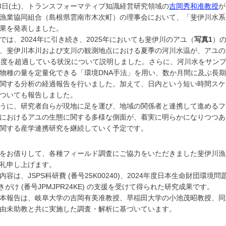
3日(土)、トランスフォーマティブ知識経営研究領域の
吉岡秀和准教授
が
漁業協同組合（島根県雲南市木次町）の理事会において、「斐伊川水系
果を発表しました。
は、2024年に引き続き、2025年においても斐伊川のアユ（
写真1
）
、斐伊川本川および支川の観測地点における夏季の河川水温が、アユの
0度を超過している状況について説明しました。さらに、河川水をサン
物種の量を定量化できる「環境DNA手法」を用い、数か月間に及ぶ長
関する分析の経過報告を行いました。加えて、日内という短い時間スケ
ついても報告しました。
うに、研究者自らが現地に足を運び、地域の関係者と連携して進めるフ
におけるアユの生態に関する多様な側面が、着実に明らかになりつつあり
関する産学連携研究を継続していく予定です。
をお借りして、各種フィールド調査にご協力をいただきました斐伊川漁
礼申し上げます。
容は、JSPS科研費 (番号25K00240)、2024年度日本生命財団環境問
さきがけ (番号JPMJPR24KE) の支援を受けて得られた研究成果です。
本報告は、岐阜大学の吉岡有美准教授、早稲田大学の小池茂昭教授、同
由未助教と共に実施した調査・解析に基づいています。