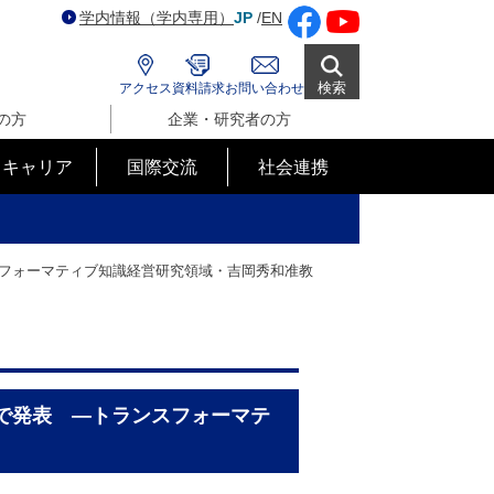
学内情報（学内専用）
JP
/
EN
検索
アクセス
資料請求
お問い合わせ
の方
企業・研究者の方
･キャリア
国際交流
社会連携
スフォーマティブ知識経営研究領域・吉岡秀和准教
会で発表 ―トランスフォーマテ