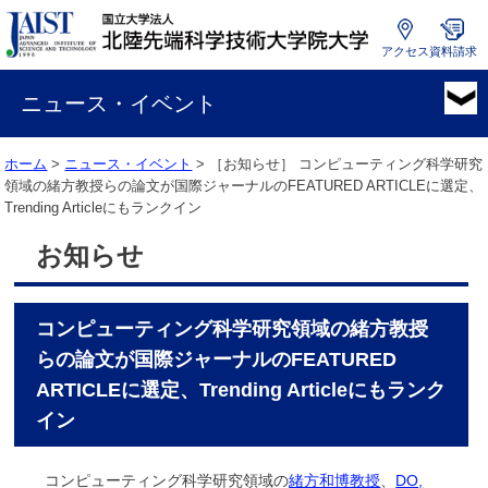
アクセス
資料請求
国
立
ニュース・イベント
大
学
ホーム
>
ニュース・イベント
> ［お知らせ］
コンピューティング科学研究
法
領域の緒方教授らの論文が国際ジャーナルのFEATURED ARTICLEに選定、
人
Trending Articleにもランクイン
北
陸
お知らせ
先
端
科
コンピューティング科学研究領域の緒方教授
学
技
らの論文が国際ジャーナルのFEATURED
術
ARTICLEに選定、Trending Articleにもランク
大
イン
学
院
大
コンピューティング科学研究領域の
緒方和博教授
、
DO,