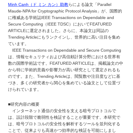
学
Minh Canh（ド ミン カン）助教
らによる論文「Parallel
Maude-NPA for Cryptographic Protocol Analysis」が、国際的
に権威ある学術誌IEEE Transactions on Dependable and
Secure Computing（IEEE TDSC）においてFEATURED
ARTICLEに選定されました。さらに、本論文は同誌の
Trending Articleにもランクインし、世界的に高い注目を集め
ています。
IEEE Transactions on Dependable and Secure Computing
は、情報セキュリティおよび高信頼計算分野における世界有
数の国際学術誌です。FEATURED ARTICLEは、掲載論文の中
から特に学術的意義や影響力が高い研究として選定されるも
のです。また、Trending Articleは、閲覧数や注目度などに基
づき、多くの研究者から関心を集めている論文として位置づ
けられています。
■研究内容の概要
インターネット通信の安全性を支える暗号プロトコルで
は、設計段階で脆弱性を検証することが重要です。本研究で
は、暗号プロトコルの安全性を解析するツールを並列化する
ことで、従来よりも高速かつ効率的な検証を可能にしまし