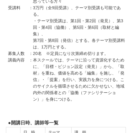
思っている方々
受講料 ：3万円（全9回受講）、テーマ別受講も可能であ
る。
・テーマ別受講は、第1回・第2回（発見）、第3
回・第4回（協働）、第5回・第6回（取材と編
集）、
第7回・第8回（発信）とする。各テーマ別受講料
は、1万円とする。
募集人数 ：20名 ※定員になり次第締め切ります。
講義内容 ：本スクールでは、テーマに沿って資源化するため
に、「目標・ビジョン設定（発見）」から、「取
材」を重ね、価値を高める「編集」を施し、「発
信」・「提案」を行い、実践力を身につける。こ
のサイクルを循環させるために欠かせない、地域
内外の関係者との「協働（ファシリテーショ
ン）」を身につける。
●開講日時、講師等一覧
日 時
テーマ
講 師