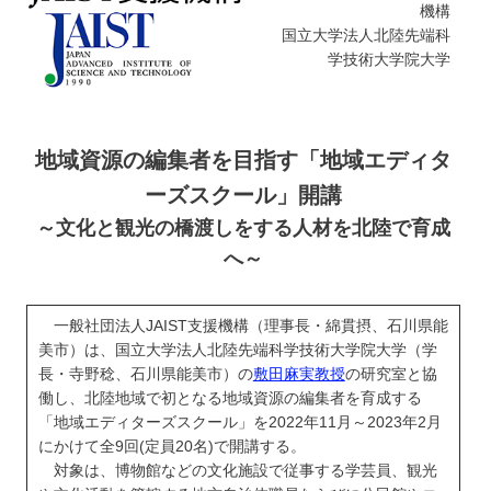
機構
学
国立大学法人北陸先端科
学技術大学院大学
地域資源の編集者を目指す「地域エディタ
ーズスクール」開講
～文化と観光の橋渡しをする人材を北陸で育成
へ～
一般社団法人JAIST支援機構（理事長・綿貫摂、石川県能
美市）は、国立大学法人北陸先端科学技術大学院大学（学
長・寺野稔、石川県能美市）の
敷田麻実教授
の研究室と協
働し、北陸地域で初となる地域資源の編集者を育成する
「地域エディターズスクール」を2022年11月～2023年2月
にかけて全9回(定員20名)で開講する。
対象は、博物館などの文化施設で従事する学芸員、観光