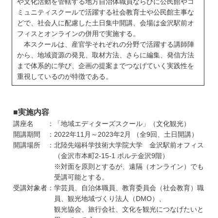
や文化活動を管轄する地方自治体職員ならびに公民館やコ
ミュニティスクールで活躍する社会教育士や公民館主事な
どで、社会人に配慮した土日集中開講、会場は金沢駅前オ
フィスとオンラインの併用で実施する。
本スクールは、産官学それぞれの分野で活躍する講師陣
から、地域資源の発見、取材方法、さらに編集、発信方法
まで体系的に学び、企画の提案までつなげていく実践性を
重視しているのが特徴である。
■実施内容
講座名 ：「地域エディターズスクール」（文化観光）
開講期間 ：2022年11月～2023年2月 （全9回、土日開講）
開講場所 ：北陸先端科学技術大学院大学 金沢駅前オフィス
（金沢市本町2-15-1 ポルテ金沢9階）
※対面を原則とするが、遠隔（オンライン）でも
受講可能とする。
受講対象者：学芸員、自治体職員、教育委員会（社会教育）職
員、観光地域づくり法人（DMO）、
観光協会、旅行会社、文化を観光につなげたいと