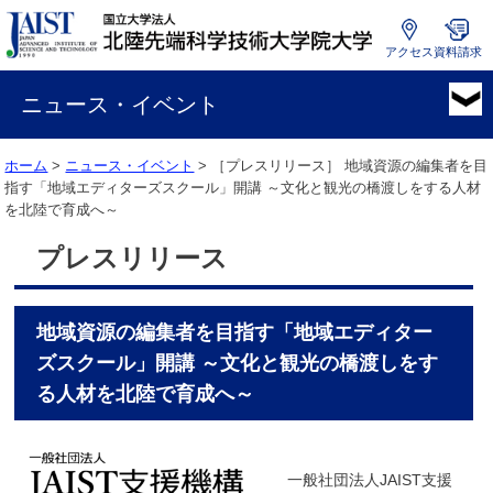
アクセス
資料請求
国
立
ニュース・イベント
大
学
ホーム
>
ニュース・イベント
> ［プレスリリース］
地域資源の編集者を目
法
指す「地域エディターズスクール」開講 ～文化と観光の橋渡しをする人材
人
を北陸で育成へ～
北
陸
プレスリリース
先
端
科
地域資源の編集者を目指す「地域エディター
学
技
ズスクール」開講 ～文化と観光の橋渡しをす
術
る人材を北陸で育成へ～
大
学
院
一般社団法人JAIST支援
大