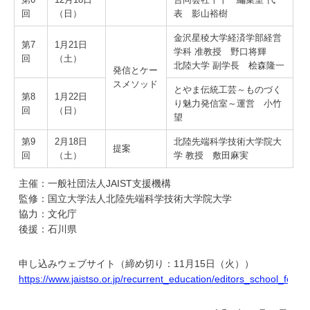
回
（日）
表 影山裕樹
金沢星稜大学経済学部経営
第7
1月21日
学科 准教授 野口将輝
回
（土）
北陸大学 副学長 桧森隆一
発信とケー
スメソッド
とやま伝統工芸～ものづく
第8
1月22日
り魅力発信室～運営 小竹
回
（日）
望
第9
2月18日
北陸先端科学技術大学院大
提案
回
（土）
学 教授 敷田麻実
主催：一般社団法人JAIST支援機構
監修：国立大学法人北陸先端科学技術大学院大学
協力：文化庁
後援：石川県
申し込みウェブサイト（締め切り：11月15日（火））
https://www.jaistso.or.jp/recurrent_education/editors_school_for_re