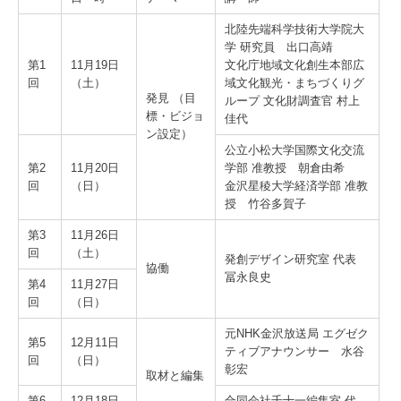
北陸先端科学技術大学院大
学 研究員 出口高靖
第1
11月19日
文化庁地域文化創生本部広
回
（土）
域文化観光・まちづくりグ
発見 （目
ループ 文化財調査官 村上
標・ビジョ
佳代
ン設定）
公立小松大学国際文化交流
第2
11月20日
学部 准教授 朝倉由希
回
（日）
金沢星稜大学経済学部 准教
授 竹谷多賀子
第3
11月26日
回
（土）
発創デザイン研究室 代表
協働
冨永良史
第4
11月27日
回
（日）
元NHK金沢放送局 エグゼク
第5
12月11日
ティブアナウンサー 水谷
回
（日）
彰宏
取材と編集
第6
12月18日
合同会社千十一編集室 代