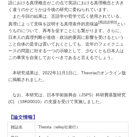
語における真理概念がこの点で英語における真理概念と大き
く違うのかどうかは今後の研究に委ねられています。
また今回の結果は、言語学や哲学で広く使用されている、
[用語説明3]
真理によって意味を説明する真理条件的意味論
とい
うものについて、再考を促すことにも繋がります。さらに、
日本人の真理判断が道徳・政治的要因に影響を受けるという
こと自体の是非は置いておくとしても、近年のフェイクニュ
ースの問題に対する一つの示唆として、少なくとも日本人は
この事実を自覚しておくべきであると言えるでしょう。
本研究成果は、2022年11月1日に、Theoriaのオンライン版
に掲載されました。
なお、本研究は、日本学術振興会（JSPS）科研費基盤研究
(C) （18K00010）の支援を受けて実施しました。
【論文情報】
雑誌名
Theoria（wiley社発行）