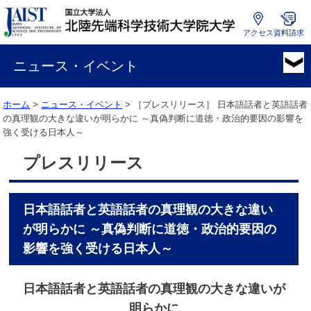
アクセス
資料請求
国
立
ニュース・イベント
大
学
ホーム
>
ニュース・イベント
> ［プレスリリース］
日本語話者と英語話者
法
の真理観の大きな違いが明らかに ～真偽判断に道徳・政治的要因の影響を
人
強く受ける日本人～
北
陸
プレスリリース
先
端
科
日本語話者と英語話者の真理観の大きな違い
学
技
が明らかに ～真偽判断に道徳・政治的要因の
術
影響を強く受ける日本人～
大
学
日本語話者と英語話者の真理観の大きな違いが
院
大
明らかに