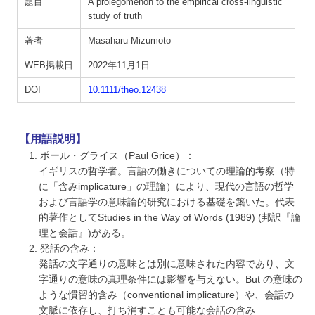
題目
A prolegomenon to the empirical cross-linguistic
study of truth
著者
Masaharu Mizumoto
WEB掲載日
2022年11月1日
DOI
10.1111/theo.12438
【用語説明】
1. ポール・グライス（Paul Grice）：
イギリスの哲学者。言語の働きについての理論的考察（特
に「含みimplicature」の理論）により、現代の言語の哲学
および言語学の意味論的研究における基礎を築いた。代表
的著作としてStudies in the Way of Words (1989) (邦訳『論
理と会話』)がある。
2. 発話の含み：
発話の文字通りの意味とは別に意味された内容であり、文
字通りの意味の真理条件には影響を与えない。But の意味の
ような慣習的含み（conventional implicature）や、会話の
文脈に依存し、打ち消すことも可能な会話の含み