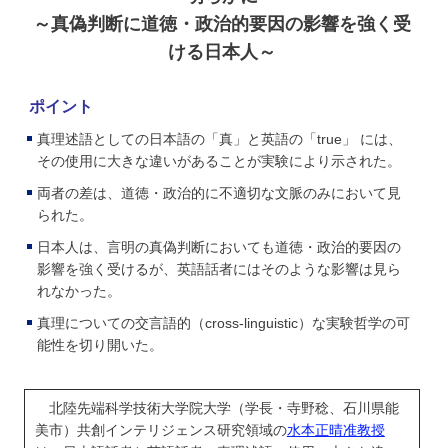
学
～真偽判断に道徳・政治的要因の影響を強く受
ける日本人～
ポイント
真理述語としての日本語の「真」と英語の「true」 には、
その使用に大きな違いがあることが実験により示された。
両者の差は、道徳・政治的に不適切な文脈のみにおいて見
られた。
日本人は、言明の真偽判断においても道徳・政治的要因の
影響を強く受けるが、英語話者にはそのような影響は見ら
れなかった。
真理についての交言語的（cross-linguistic）な実験哲学の可
能性を切り開いた。
北陸先端科学技術大学院大学（学長・寺野稔、石川県能
美市）共創インテリジェンス研究領域の
水本正晴准教授