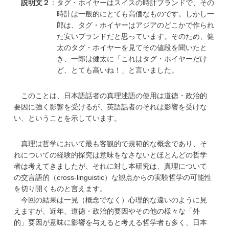
説明文２
：タグ・ホイヤーはスイスの時計ブランドで、その
時計は一般的にとても高価なものです。しかし一
郎は、タグ・ホイヤーはアジアのどこかで作られ
た安いブランドだと思っています。そのため、健
太のタグ・ホイヤーを見てその値段を聞いたと
き、一郎は健太に「これはタグ・ホイヤーだけ
ど、とても高いね！」と言いました。
このことは、日本語話者の真理述語の使用は道徳・政治的
要因に強く影響を受けるが、英語話者のそれは影響を受けな
い、ということを示しています。
真理は哲学において最も客観的で規範的な概念であり、そ
れについての経験的探究は意味をなさないとほとんどの哲学
者は考えてきましたが、それに対し本研究は、真理について
の交言語的（cross-linguistic）な観点からの実験哲学の可能性
を切り開くものと言えます。
今回の結果は一見（概念でなく）心理的な違いのように見
えますが、近年、道徳・政治的要因やその他の様々な「外
的」要因が意味に影響を与えると考える哲学者も多く、日本