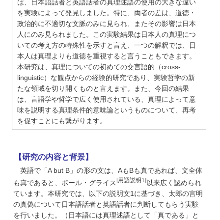
は、日本語話者と英語話者の真理述語の使用の大きな違い
を実験によって発見しました。特に、両者の差は、道徳・
政治的に不適切な文脈のみに見られ、またその影響は日本
人にのみ見られました。この実験結果は日本人の真理につ
いての考え方の特殊性を示すと言え、一つの解釈では、日
本人は真理よりも道徳を重視すると言うこともできます。
本研究は、真理についての初めての交言語的（cross-
linguistic）な観点からの経験的研究であり、実験哲学の新
たな領域を切り開くものと言えます。また、今回の結果
は、言語学や哲学で広く使用されている、真理によって意
味を説明する真理条件的意味論というものについて、再考
を促すことにも繋がります。
【研究の内容と背景】
英語で「A but B」の形の文は、AもBも真であれば、文全体
[用語説明1]
も真であると、ポール・グライス
以来広く認められ
ています。本研究では、以下の説明文1に基づき、太郎の言明
の真偽について日本語話者と英語話者に判断してもらう実験
を行いました。（日本語には真理述語として「真である」と