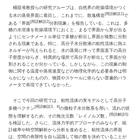
桶葭准教授らの研究グループは、自然界の乾燥環境がつく
[用語解説1]
る水の蒸発界面に着目し、これまでに、散逸構造
で
[用語解説2]
ある『界面
分割現象』を報告している。これは、多
糖の水溶液を乾燥環境下におくと、まるで界面から芽が出る
ようにセンチメートル単位で多糖が析出し界面が複数に分割
される現象である。特に、高分子水分散液の粘性流体に熱エ
ネルギーが与えられると、水の蒸発に伴って界面直下の高分
子密度がゆらぎ、特異的な場所で高分子が析出して界面が分
割されることが分かっている。しかしながら、この現象の制
御に関する温度や蒸発速度などの物理化学的な必要条件は明
らかになったものの、物質やスケールに依らない普遍的パラ
メータで表現できていなかった。
そこで今回の研究では、粘性流体の実モデルとして高分子
[用語解説3、4]
多糖ペクチン
の微粒子水分散系を用い、流れの状
[用語解説5]
態を理解するため、その無次元数「レイノルズ数」
を検証した。さらに、流体力学的アプローチのみならず、統
計確率や時空間解析から分析を進めると、粘性流体の界面
は、空間の有限性を自ら認識して核の数を決めていることが