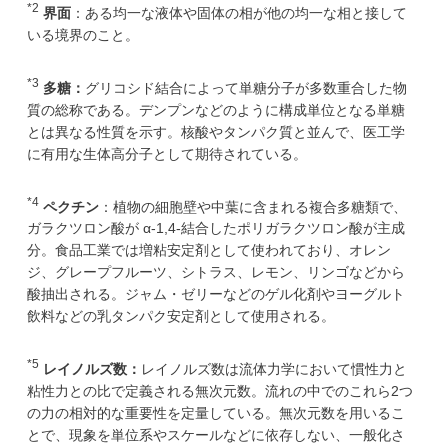
*2
界面
：ある均一な液体や固体の相が他の均一な相と接して
いる境界のこと。
*3
多糖：
グリコシド結合によって単糖分子が多数重合した物
質の総称である。デンプンなどのように構成単位となる単糖
とは異なる性質を示す。核酸やタンパク質と並んで、医工学
に有用な生体高分子として期待されている。
*4
ペクチン
：植物の細胞壁や中葉に含まれる複合多糖類で、
ガラクツロン酸が α-1,4-結合したポリガラクツロン酸が主成
分。食品工業では増粘安定剤として使われており、オレン
ジ、グレープフルーツ、シトラス、レモン、リンゴなどから
酸抽出される。ジャム・ゼリーなどのゲル化剤やヨーグルト
飲料などの乳タンパク安定剤として使用される。
*5
レイノルズ数：
レイノルズ数は流体力学において慣性力と
粘性力との比で定義される無次元数。流れの中でのこれら2つ
の力の相対的な重要性を定量している。無次元数を用いるこ
とで、現象を単位系やスケールなどに依存しない、一般化さ