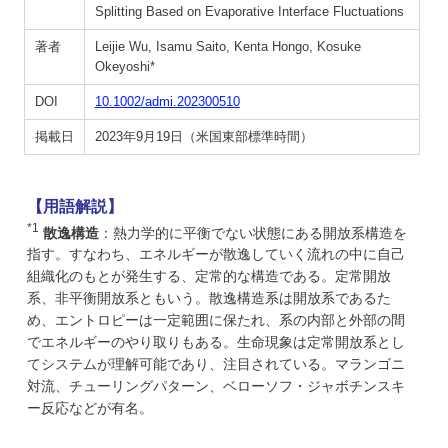
Splitting Based on Evaporative Interface Fluctuations
著者
Leijie Wu, Isamu Saito, Kenta Hongo, Kosuke
Okeyoshi*
DOI
10.1002/admi.202300510
掲載日
2023年9月19日（米国東部標準時間）
【用語解説】
*1
散逸構造
：熱力学的に平衡でない状態にある開放系構造を
指す。すなわち、エネルギーが散逸していく流れの中に自己
組織化のもとが発生する、定常的な構造である。定常開放
系、非平衡開放系ともいう。散逸構造系は開放系であるた
め、エントロピーは一定範囲に保たれ、系の内部と外部の間
でエネルギーのやり取りもある。生命現象は定常開放系とし
てシステムが理解可能であり、注目されている。マランゴニ
対流、チューリングパターン、ベローソフ・ジャボチンスキ
ー反応などが有名。