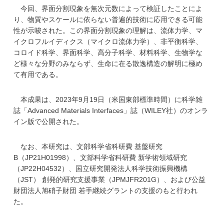
今回、界面分割現象を無次元数によって検証したことによ
り、物質やスケールに依らない普遍的技術に応用できる可能
性が示唆された。この界面分割現象の理解は、流体力学、マ
イクロフルイディクス（マイクロ流体力学）、非平衡科学、
コロイド科学、界面科学、高分子科学、材料科学、生物学な
ど様々な分野のみならず、生命に在る散逸構造の解明に極め
て有用である。
本成果は、2023年9月19日（米国東部標準時間）に科学雑
誌「Advanced Materials Interfaces」誌（WILEY社）のオンラ
イン版で公開された。
なお、本研究は、文部科学省科研費 基盤研究
B（JP21H01998）、文部科学省科研費 新学術領域研究
（JP22H04532）、国立研究開発法人科学技術振興機構
（JST） 創発的研究支援事業（JPMJFR201G）、および公益
財団法人旭硝子財団 若手継続グラントの支援のもと行われ
た。