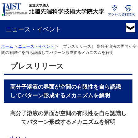
アクセス
資料請求
国
立
ニュース・イベント
大
学
ホーム
>
ニュース・イベント
> ［プレスリリース］
高分子溶液の界面が空
法
間の有限性を自ら認識してパターン形成するメカニズムを解明
人
北
プレスリリース
陸
先
端
高分子溶液の界面が空間の有限性を自ら認識
科
学
してパターン形成するメカニズムを解明
技
術
高分子溶液の界面が空間の有限性を自ら認識し
大
学
てパターン形成するメカニズムを解明
院
大