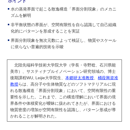
ポイント
学
水の蒸発界面で起こる散逸構造「界面分割現象」のメカニ
ズムを解明
非平衡状態の界面が、空間有限性を自ら認識して自己組織
化的にパターンを形成することを実証
界面分割現象を無次元数によって検証し、物質やスケール
に依らない普遍的技術を示唆
北陸先端科学技術大学院大学（学長・寺野稔、石川県能
美市）、サスティナブルイノベーション研究領域の、博士
後期課程WU, Leijie大学院生、
本郷研太准教授
、
桶葭興資准
教授
らは、高分子や生体物質などのソフトマテリアルに現
れる散逸構造「界面分割現象」において、空間有限性の重
要性を示した。これまで、この構造理解において界面の境
界条件や体積変化が曖昧に扱われてきたが、界面における
物質密度の増加が空間有限性を認識し、パターン形成が導
かれることが解明された。