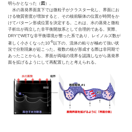
明らかとなった（
図
）。
水の蒸発界面直下では微粒子がクラスター化し、界面にお
ける物質密度が増加すると、その核前駆体の位置が時間をか
けてパターン形成位置を決定する。これは、水の蒸発と微粒
子析出が両立した非平衡開放系として合理的である。実際、
DRYでWETな非平衡環境が整った系であり、レイノルズ数が
-6
著しく小さくなった10
以下の、流体の粘りが極めて強い状
況で分割現象が起こった。複数の核が形成する際は非同期で
あったことからも、界面が両端の境界を認識しながら蒸発界
面を拡げるようにして再配置したと考えられる。