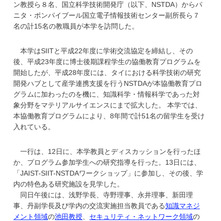
ン教授ら８名、国立科学技術開発庁（以下、NSTDA）からパ
学
ニタ・ポンパイブール国立電子情報技術センター副所長ら７
名の計15名の教職員が本学を訪問した。
本学はSIITと平成22年度に学術交流協定を締結し、その
後、平成23年度に博士後期課程学生の協働教育プログラムを
開始したが、平成28年度には、タイにおける科学技術の研究
開発ハブとして産学連携支援を行うNSTDAが本協働教育プロ
グラムに加わったのを機に、知識科学・情報科学であった対
象分野をマテリアルサイエンスにまで拡大した。 本学では、
本協働教育プログラムにより、8年間で計51名の留学生を受け
入れている。
一行は、12日に、本学教員とディスカッションを行ったほ
か、プログラム参加学生への研究指導を行った。13日には、
「JAIST-SIIT-NSTDAワークショップ」に参加し、その後、学
内の特色ある研究施設を見学した。
同日午後には、浅野学長、寺野理事、永井理事、新田理
事、丹副学長及び学内の交流実施担当教員である
知識マネジ
メント領域
の
池田教授
、
セキュリティ・ネットワーク領域
の