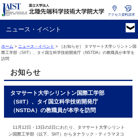
アクセス
資料請求
国
立
ニュース・イベント
大
学
ホーム
>
ニュース・イベント
> ［お知らせ］
タマサート大学シリントン国
法
際工学部（SIIT）、タイ国立科学技術開発庁（NSTDA）の教職員が本学を
人
訪問
北
陸
お知らせ
先
端
科
タマサート大学シリントン国際工学部
学
技
（SIIT）、タイ国立科学技術開発庁
術
（NSTDA）の教職員が本学を訪問
大
学
11月12日・13日の2日にわたり、タマサート大学シリント
院
ン国際工学部（以下、SIIT）からタナラック・ティラマヌコ
大