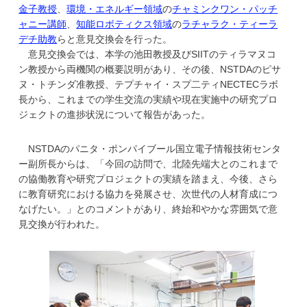
金子教授
、
環境・エネルギー領域
の
チャミンクワン・パッチ
ャニー講師
、
知能ロボティクス領域
の
ラチャラク・ティーラ
デチ助教
らと意見交換会を行った。
意見交換会では、本学の池田教授及びSIITのティラマヌコ
ン教授から両機関の概要説明があり、その後、NSTDAのピサ
ヌ・トチンダ准教授、テプチャイ・スプ二ティNECTECラボ
長から、これまでの学生交流の実績や現在実施中の研究プロ
ジェクトの進捗状況について報告があった。
NSTDAのパニタ・ポンパイブール国立電子情報技術センタ
ー副所長からは、「今回の訪問で、北陸先端大とのこれまで
の協働教育や研究プロジェクトの実績を踏まえ、今後、さら
に教育研究における協力を発展させ、次世代の人材育成につ
なげたい。」とのコメントがあり、終始和やかな雰囲気で意
見交換が行われた。