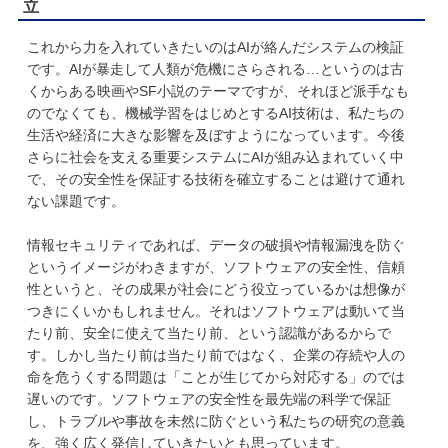
立
これから力を入れていきたいのはAIが絡んだシステムの検証
です。AIが暴走して人類が危機にさらされる…というのは古
くからある映画やSF小説のテーマですが、それほど派手なも
のでなくても、機械学習をはじめとするAI技術は、私たちの
生活や経済に大きな影響を及ぼすようになっています。今後
さらに社会を支える重要システムにAIが組み込まれていく中
で、その安全性を保証する技術を確立することは避けて通れ
ない課題です。
情報セキュリティであれば、データの破損や情報漏洩を防ぐ
というイメージがわきますが、ソフトウェアの安全性、信頼
性というと、その成果が社会にどう役立っているかは想像が
つきにくいかもしれません。それはソフトウェアは動いて当
たり前、安全に使えて当たり前、という認識があるからで
す。しかし当たり前は当たり前ではなく、企業の存続や人の
命を危うくする問題は「ことが生じてから対応する」のでは
遅いのです。ソフトウェアの安全性を最先端の科学で保証
し、トラブルや事故を未然に防ぐという私たちの研究の意義
を、強く広く発信していきたいとも思っています。