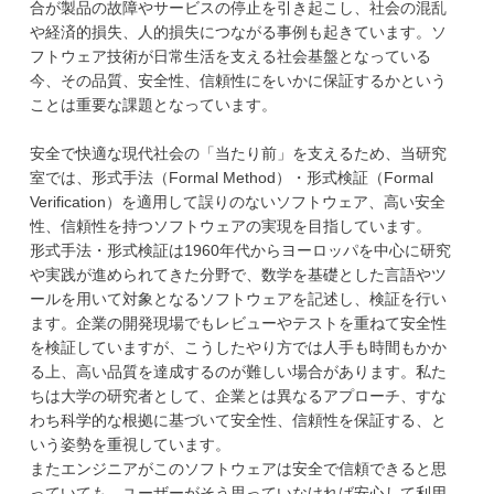
合が製品の故障やサービスの停止を引き起こし、社会の混乱
や経済的損失、人的損失につながる事例も起きています。ソ
フトウェア技術が日常生活を支える社会基盤となっている
今、その品質、安全性、信頼性にをいかに保証するかという
ことは重要な課題となっています。
安全で快適な現代社会の「当たり前」を支えるため、当研究
室では、形式手法（Formal Method）・形式検証（Formal
Verification）を適用して誤りのないソフトウェア、高い安全
性、信頼性を持つソフトウェアの実現を目指しています。
形式手法・形式検証は1960年代からヨーロッパを中心に研究
や実践が進められてきた分野で、数学を基礎とした言語やツ
ールを用いて対象となるソフトウェアを記述し、検証を行い
ます。企業の開発現場でもレビューやテストを重ねて安全性
を検証していますが、こうしたやり方では人手も時間もかか
る上、高い品質を達成するのが難しい場合があります。私た
ちは大学の研究者として、企業とは異なるアプローチ、すな
わち科学的な根拠に基づいて安全性、信頼性を保証する、と
いう姿勢を重視しています。
またエンジニアがこのソフトウェアは安全で信頼できると思
っていても、ユーザーがそう思っていなければ安心して利用