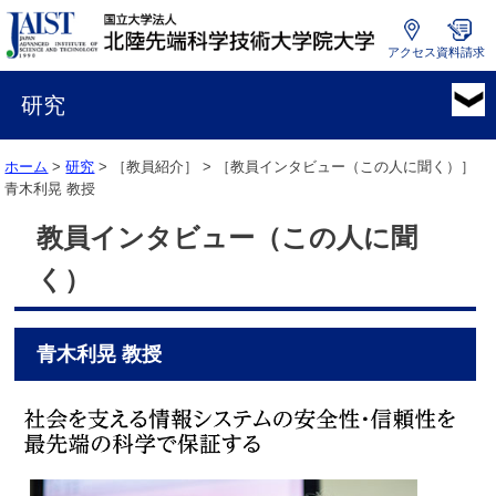
アクセス
資料請求
国
立
研究
大
学
ホーム
>
研究
> ［教員紹介］ > ［教員インタビュー（この人に聞く）］
法
青木利晃 教授
人
北
教員インタビュー（この人に聞
陸
先
く）
端
科
学
青木利晃 教授
技
術
大
学
院
大