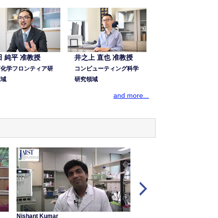
井之上 直也 准教授
田 純平 准教授
コンピューティング科学
質化学フロンティア研
研究領域
領域
and more...
Nishant Kumar
Htun Pa Pa Aung