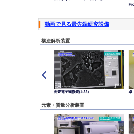
mar
Fr
動画で見る最先端研究設備
構造解析装置
解析・XRD(0:54)
走査電子顕微鏡(1:33)
卓
元素・質量分析装置