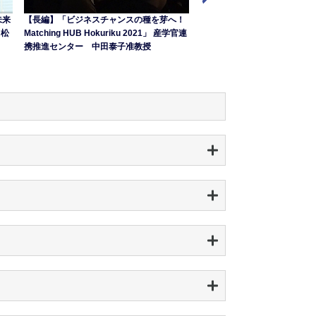
る未来
【長編】「ビジネスチャンスの種を芽へ！
【長編】Beyond2050-JAI
 松
Matching HUB Hokuriku 2021」 産学官連
る未来／『コンピューターに
携推進センター 中田泰子准教授
「聞こえ」を持つ耳を付けた
マンライフデザイン領域 鵜