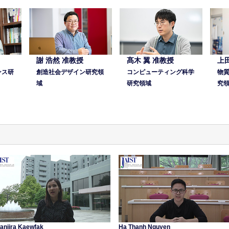
謝 浩然 准教授
髙木 翼 准教授
上
ンス研
創造社会デザイン研究領
コンピューティング科学
物
域
研究領域
究
anjira Kaewfak
Ha Thanh Nguyen