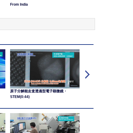
From India
From Myanmar
原子分解能走査透過型電子顕微鏡・
高分解能透過型電子顕微鏡・H
STEM(0:44)
TEM(1:15)