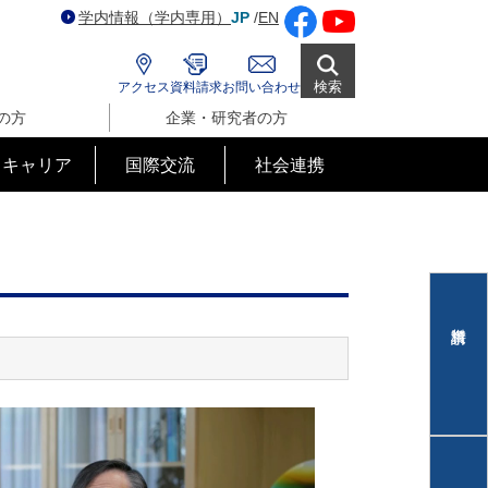
学内情報（学内専用）
JP
/
EN
検索
アクセス
資料請求
お問い合わせ
の方
企業・研究者の方
･キャリア
国際交流
社会連携