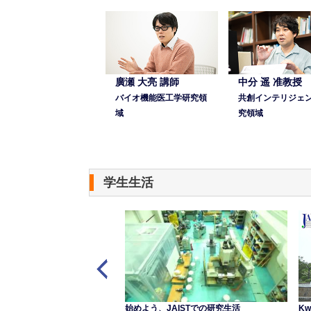
廣瀬 大亮 講師
中分 遥 准教授
バイオ機能医工学研究領
共創インテリジェ
域
究領域
学生生活
 Aung
始めよう、JAISTでの研究生活
Kw