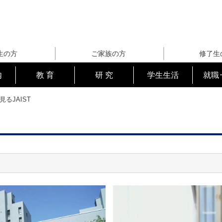
生の方
ご家族の方
修了生
内
教 育
研 究
学生生活
就職
見るJAIST