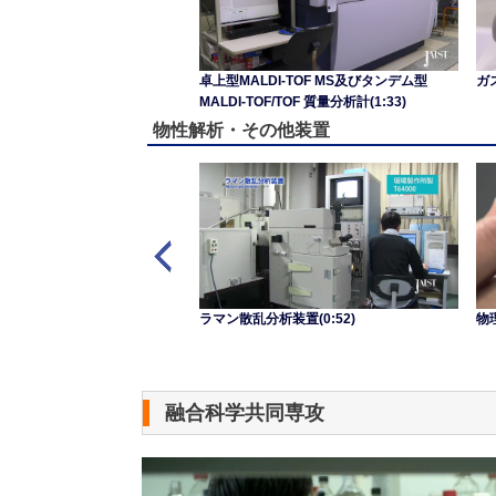
卓上型MALDI-TOF MS及びタンデム型
ガ
MALDI-TOF/TOF 質量分析計(1:33)
物性解析・その他装置
ルテクノロジーセンター クリ
ラマン散乱分析装置(0:52)
物理
34)
融合科学共同専攻