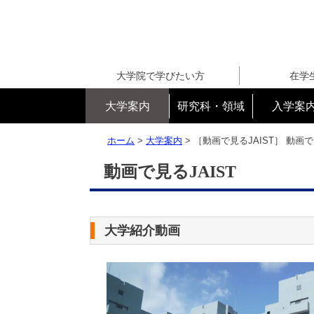
大学院で学びたい方
在学
大学案内
研究科・領域
入学案
ホーム
>
大学案内
> ［動画で見るJAIST］
動画で
動画で見るJAIST
大学紹介動画