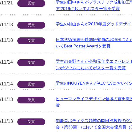
学生の田中さんがプラスチック成形加工
/11/21
受賞
ア'2019においてポスター賞を受賞
学生の村山さんが2019年度グッドデザ
/11/18
受賞
日本学術振興会特別研究員のJOSHIさんが国際会議
/11/18
受賞
いてBest Poster Awardを受賞
学生の秦野さんが令和元年度エクセレン
/11/14
受賞
ンポジウムにおいてポスター賞を受賞
学生のNGUYENさんがALC '19においてStu
/11/14
受賞
ヒューマンライフデザイン領域の宮田教授が芸
/11/13
受賞
賞
知能ロボティクス領域の岡田准教授のグル
/11/13
受賞
会（第33回）において全国大会優秀賞（JSAI An