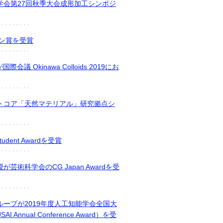
学会第27回秋季大会成形加工シンポジ
イン賞を受賞
 Okinawa Colloids 2019にお
トコア「天然マテリアル」研究拠点シ
dent Awardを受賞
術科学会のCG Japan Awardを受
ープが2019年度人工知能学会全国大
nual Conference Award）を受