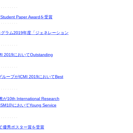
udent Paper Awardを受賞
プログラム2019年度「ジェネレーション
19においてOutstanding
プがICMI 2019においてBest
 International Research
IRSSM10)においてYoung Service
て優秀ポスター賞を受賞