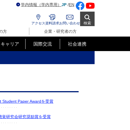
学内情報（学内専用）
JP
/
EN
検索
アクセス
資料請求
お問い合わせ
の方
企業・研究者の方
･キャリア
国際交流
社会連携
tudent Paper Awardを受賞
聴覚研究会研究奨励賞を受賞