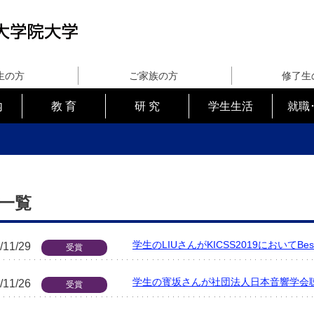
生の方
ご家族の方
修了生
内
教 育
研 究
学生生活
就職
一覧
学生のLIUさんがKICSS2019においてBest S
/11/29
受賞
学生の寳坂さんが社団法人日本音響学会
/11/26
受賞