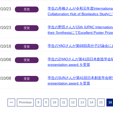
学生の舟橋さんが令和元年度International Work
/10/23
受賞
Collaboration Hub of Bioplastics 
学生の野田さんが15th IUPAC International C
/10/23
受賞
their SynthesisにてExcellent Poster Pr
学生のYAOさんが第68回高分子討論会
/10/18
受賞
学生のZHAOさんが第41回日本創造学会
/10/08
受賞
presentation award を受賞
学生のSUNさんが第41回日本創造学会研
/10/08
受賞
presentation award を受賞
<<
Previous
8
9
10
11
12
13
14
15
16