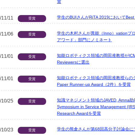
賞
学生のBUIさんがRiTA 2019においてBest St
/11/11
受賞
学生の木村さんが異能（Inno）vation
/11/06
受賞
アワード」部門にノミネート
知能ロボティクス領域の岡田准教授がICMI 20
/11/01
受賞
Reviewersに選出
知能ロボティクス領域の岡田准教授らのグルー
/11/01
受賞
Paper Runner-up Award（2件）を受賞
知識マネジメント領域のJAVED, Amna助教が10th
/10/25
受賞
Symposium in Service Management (
Research Awardを受賞
学生の熊倉さんが第68回高分子討論会に
/10/23
受賞