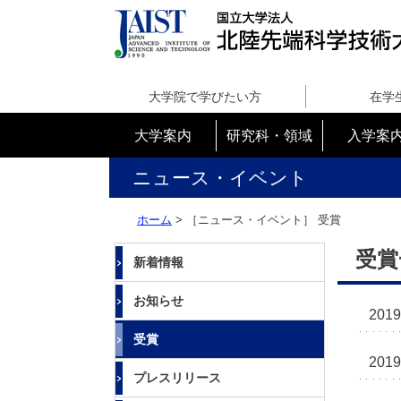
国
立
大学院で学びたい方
在学
大
学
大学案内
研究科・領域
入学案
法
人
ニュース・イベント
北
陸
ホーム
> ［ニュース・イベント］ 受賞
先
端
受賞
新着情報
科
学
お知らせ
技
2019
術
受賞
大
2019
学
プレスリリース
院