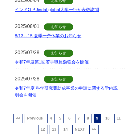
2025/08/04
お知らせ
インドO.P.Jindal global大学一行が表敬訪問
2025/08/01
お知らせ
8/13～15 夏季一斉休業のお知らせ
2025/07/28
お知らせ
令和7年度第1回若手職員勉強会を開催
2025/07/28
お知らせ
令和7年度 科学研究費助成事業の申請に関する学内説
明会を開催
<<
Previous
4
5
6
7
8
9
10
11
12
13
14
NEXT
>>