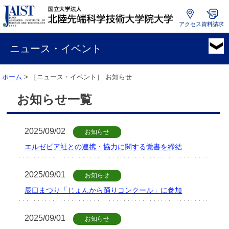
アクセス
資料請求
国
立
ニュース・イベント
大
学
ホーム
> ［ニュース・イベント］ お知らせ
法
人
お知らせ一覧
北
陸
先
2025/09/02
お知らせ
端
科
エルゼビア社との連携・協力に関する覚書を締結
学
技
2025/09/01
お知らせ
術
大
辰口まつり「じょんから踊りコンクール」に参加
学
院
2025/09/01
お知らせ
大