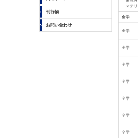
マテリ
刊行物
全学
お問い合わせ
全学
全学
全学
全学
全学
全学
全学