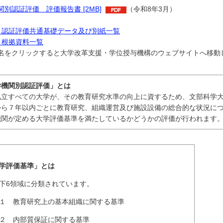
関別認証評価 評価報告書 [2MB]
（令和8年3月）
 認証評価共通基礎データ及び別紙一覧
 根拠資料一覧
名をクリックすると大学改革支援・学位授与機構のウェブサイトへ移動
学機関別認証評価」とは
私立すべての大学が、その教育研究水準の向上に資するため、文部科学
から７年以内ごとに教育研究、組織運営及び施設設備の総合的な状況に
機関が定める大学評価基準を満たしているかどうかの評価が行われます
学評価基準」とは
6領域に分類されています。
１ 教育研究上の基本組織に関する基準
２ 内部質保証に関する基準