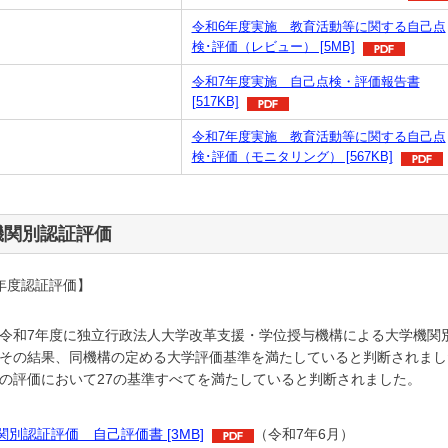
令和6年度実施 教育活動等に関する自己点
検･評価（レビュー） [5MB]
令和7年度実施 自己点検・評価報告書
[517KB]
令和7年度実施 教育活動等に関する自己点
検･評価（モニタリング） [567KB]
機関別認証評価
年度認証評価】
令和7年度に独立行政法人大学改革支援・学位授与機構による大学機関
その結果、同機構の定める大学評価基準を満たしていると判断されまし
の評価において27の基準すべてを満たしていると判断されました。
関別認証評価 自己評価書 [3MB]
（令和7年6月）