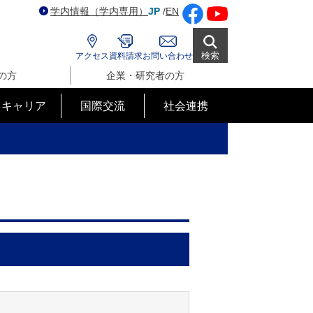
学内情報（学内専用）
JP
/
EN
検索
アクセス
資料請求
お問い合わせ
の方
企業・研究者の方
･キャリア
国際交流
社会連携