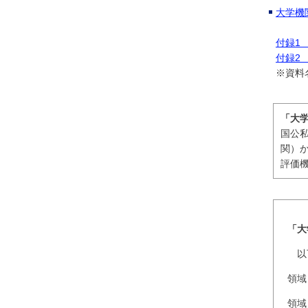
大学機
付録1
付録2
※資料
「大
国公
関）
評価
「大
以下
領域
領域