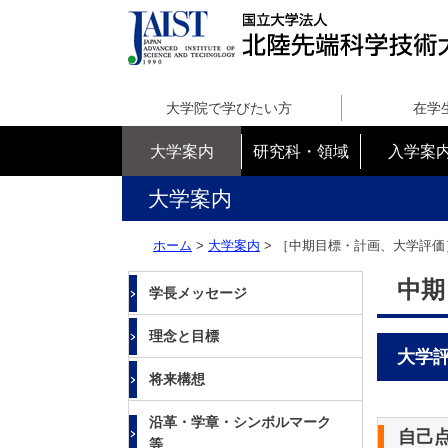
国
立
大学院で学びたい方
在学
大
学
大学案内
研究科・領域
入学案
法
人
大学案内
北
陸
ホーム
>
大学案内
> ［中期目標・計画、大学評
先
端
中期
学長メッセージ
科
学
理念と目標
技
大学
術
将来構想
大
学
沿革・学章・シンボルマーク
院
自己
等