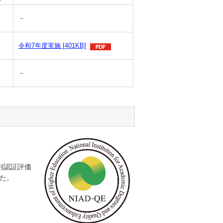
－
令和7年度実施 [401KB]
－
別認証評価
た。