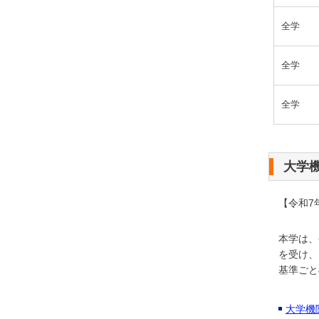
全学
全学
全学
大学
【令和7
本学は、
を受け、
基準ごと
大学機