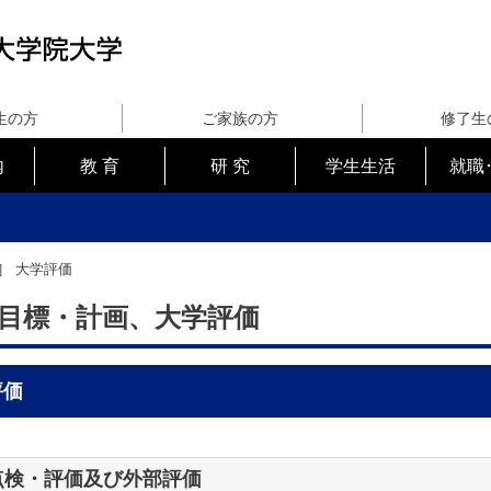
生の方
ご家族の方
修了生
内
教 育
研 究
学生生活
就職
価］
大学評価
目標・計画、大学評価
評価
点検・評価及び外部評価