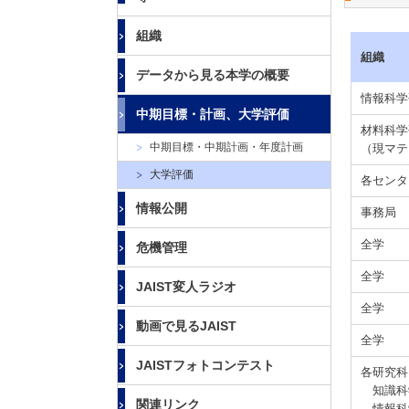
大
学
組織
組織
データから見る本学の概要
情報科学
中期目標・計画、大学評価
材料科学
中期目標・中期計画・年度計画
（現マテ
大学評価
各センタ
情報公開
事務局
全学
危機管理
全学
JAIST変人ラジオ
全学
動画で見るJAIST
全学
JAISTフォトコンテスト
各研究科
知識科
関連リンク
情報科