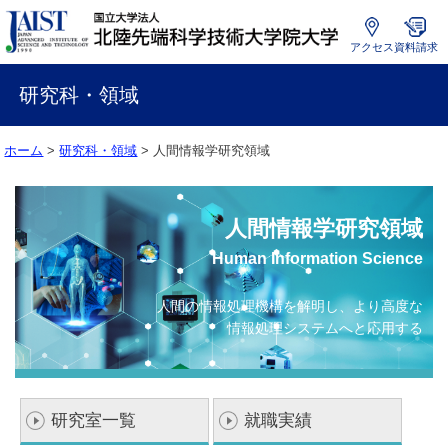
アクセス
資料請求
国
立
研究科・領域
大
学
ホーム
>
研究科・領域
> 人間情報学研究領域
法
人
北
陸
人間情報学研究領域
先
Human Information Science
端
科
学
人間の情報処理機構を解明し、より高度な
技
情報処理システムへと応用する
術
大
学
院
研究室一覧
就職実績
大