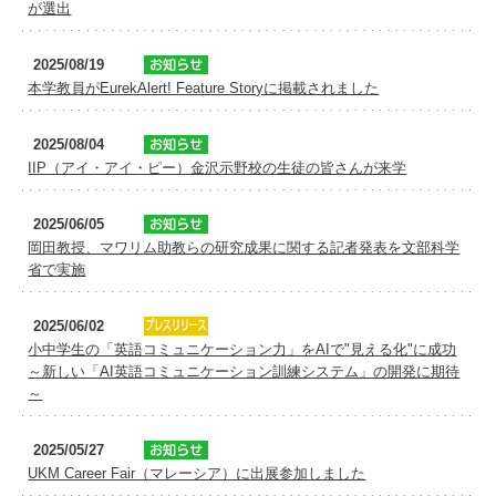
が選出
2025/08/19
本学教員がEurekAlert! Feature Storyに掲載されました
2025/08/04
IIP（アイ・アイ・ピー）金沢示野校の生徒の皆さんが来学
2025/06/05
岡田教授、マワリム助教らの研究成果に関する記者発表を文部科学
省で実施
2025/06/02
小中学生の「英語コミュニケーション力」をAIで"見える化"に成功
～新しい「AI英語コミュニケーション訓練システム」の開発に期待
～
2025/05/27
UKM Career Fair（マレーシア）に出展参加しました