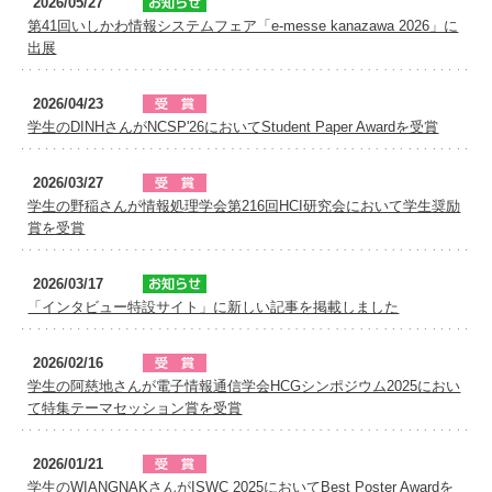
2026/05/27
第41回いしかわ情報システムフェア「e-messe kanazawa 2026」に
出展
2026/04/23
学生のDINHさんがNCSP'26においてStudent Paper Awardを受賞
2026/03/27
学生の野稲さんが情報処理学会第216回HCI研究会において学生奨励
賞を受賞
2026/03/17
「インタビュー特設サイト」に新しい記事を掲載しました
2026/02/16
学生の阿慈地さんが電子情報通信学会HCGシンポジウム2025におい
て特集テーマセッション賞を受賞
2026/01/21
学生のWIANGNAKさんがISWC 2025においてBest Poster Awardを