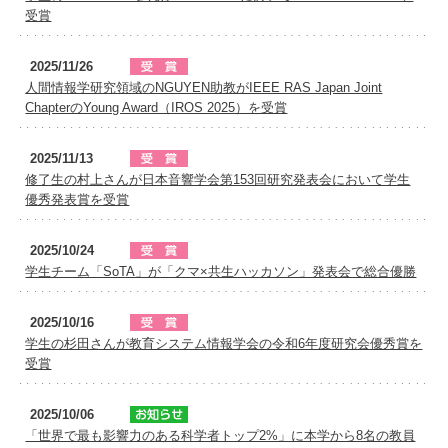
受賞
2025/11/26
人間情報学研究領域のNGUYEN助教がIEEE RAS Japan Joint
ChapterのYoung Award（IROS 2025）を受賞
2025/11/13
修了生の村上さんが日本音響学会第153回研究発表会において学生
優秀発表賞を受賞
2025/10/24
学生チーム「SoTA」が「クマ×共生ハッカソン」発表会で総合優勝
2025/10/16
学生の杉田さんが教育システム情報学会の令和6年度研究会優秀賞を
受賞
2025/10/06
「世界で最も影響力のある科学者トップ2%」に本学から8名の教員