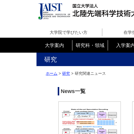
国
立
大学院で学びたい方
在学
大
学
大学案内
研究科・領域
入学案
法
人
研究
北
陸
ホーム
>
研究
> 研究関連ニュース
先
端
科
News一覧
学
技
術
大
学
院