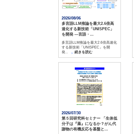
大
学
2026/08/06
多言語LLM推論を最大2.6倍高
速化する新技術「UNISPEC」
を開発 ―言語・...
多言語LLM推論を最大2.6倍高速化
する新技術「UNISPEC」を開
発...
続きを読む
2026/07/30
第５回研究科セミナー 「生体低
分子は『薬』になるか？がん代
謝物の有機反応を基盤と...