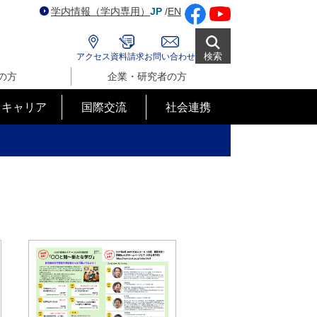
学内情報（学内専用）
JP
/
EN
検索
アクセス
資料請求
お問い合わせ
の方
企業・研究者の方
･キャリア
国際交流
社会連携