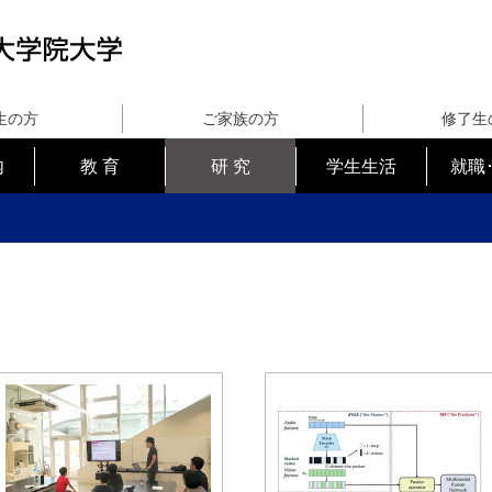
生の方
ご家族の方
修了生
内
教 育
研 究
学生生活
就職