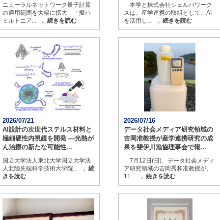
ニューラルネットワーク量子計算
本学と株式会社シェルパワーク
の適用範囲を大幅に拡大―「擬ハ
スは、産学連携の取組として、AI
ミルトニア...
続きを読む
を活用し...
続きを読む
2026/07/21
2026/07/16
AI設計の次世代ステルス材料と
データ社会メディア研究領域の
極細硬性内視鏡を開発 ―光熱が
吉岡准教授が産学連携研究の成
ん治療の新たな可能性...
果を斐伊川漁協理事会で報...
国立大学法人東北大学国立大学法
7月12日(日)、データ社会メディ
人北陸先端科学技術大学院...
続
ア研究領域の吉岡秀和准教授が、
きを読む
11...
続きを読む