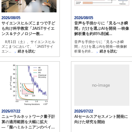
2026/08/05
2026/08/05
サイエンスヒルズこまつで子ど
音声を手掛かりに「見るべき瞬
も向け科学教室「JAISTサイエ
間」だけを選ぶAIを開発 ―映像
ンス＆テクノロジー教...
解析量を約85%削減...
8月1日（土）、サイエンスヒル
音声を手掛かりに「見るべき瞬
ズこまつにおいて、「JAISTサイ
間」だけを選ぶAIを開発―映像解
エン...
続きを読む
析量を約8...
続きを読む
2026/07/22
2026/07/22
ニューラルネットワーク量子計
AIセールスアセスメント開発に
算の適用範囲を大幅に拡大
向けた研究を開始
―「擬ハミルトニアンのベイ...