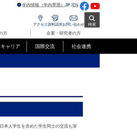
学内情報（学内専用）
JP
/
EN
検索
アクセス
資料請求
お問い合わせ
の方
企業・研究者の方
･キャリア
国際交流
社会連携
 日本人学生を含めた学生同士の交流も深