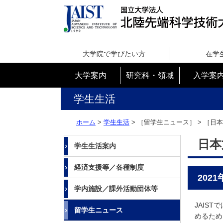
国
立
大学院で学びたい方
在学
大
学
大学案内
研究科・領域
入学案
法
人
学生生活
北
陸
ホーム
>
学生生活
> ［留学生ニュース］ > ［日
先
端
日本
学生生活案内
科
学
経済支援等／各種制度
技
202
術
学内施設／課外活動団体等
大
学
JAIS
留学生ニュース
院
めるため