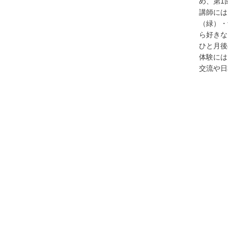
め、第1
講師には
（緑）・
ら好きな
ひと月後
体験には
交流や日