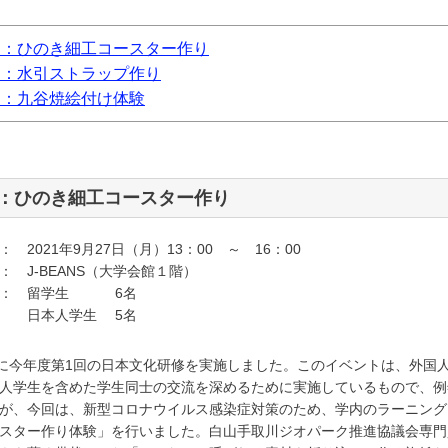
回：ひのき細工コースター作り
回：水引ストラップ作り
回：九谷焼絵付け体験
回：ひのき細工コースター作り
 2021年9月27日（月）13：00 ～ 16：00
： J-BEANS（大学会館１階）
 ： 留学生 6名
人学生 5名
日に今年度第1回の日本文化研修を実施しました。このイベントは、外国
人学生を含めた学生同士の交流を深めるために実施しているもので、例
が、今回は、新型コロナウイルス感染症対策のため、学内のラーニング・コ
スター作り体験」を行いました。白山手取川ジオパーク推進協議会専門