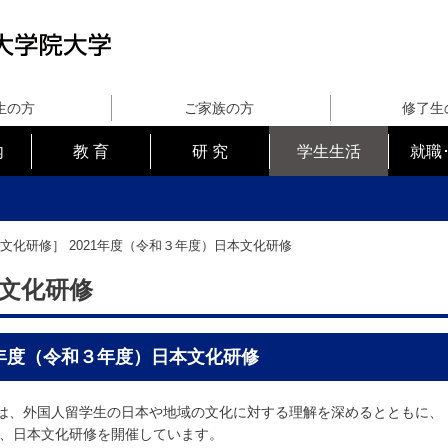
生の方
ご家族の方
修了生
内
教 育
研 究
学生生活
就職
本文化研修］
2021年度（令和３年度）日本文化研修
文化研修
1年度（令和３年度）日本文化研修
Tでは、外国人留学生の日本や地域の文化に対する理解を深めるとともに、
、日本文化研修を開催しています。