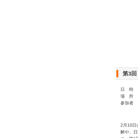
第3
日 時 ：
場 所 
参加者
日本
2月10
解や、日