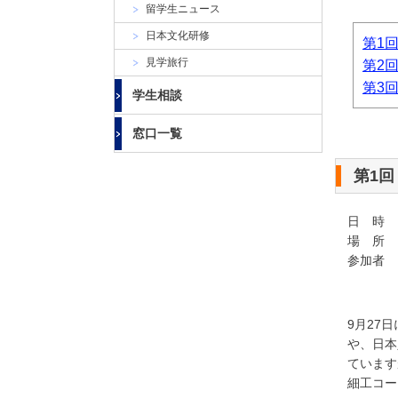
大
留学生ニュース
学
日本文化研修
第1
見学旅行
第2
第3
学生相談
窓口一覧
第1
日 時 ：
場 所 
参加者
日本
9月27
や、日本
ています
細工コー